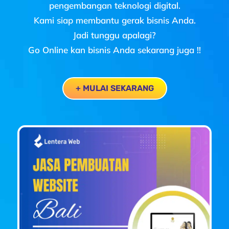
pengembangan teknologi digital.
Kami siap membantu gerak bisnis Anda.
Jadi tunggu apalagi?
Go Online kan bisnis Anda sekarang juga !!
+ MULAI SEKARANG