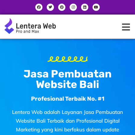
Skip
F
T
P
I
L
Y
a
w
i
n
i
o
to
c
i
n
s
n
u
e
t
t
t
k
t
content
b
t
e
a
e
u
o
e
r
g
d
b
o
r
e
r
i
e
k
s
a
n
t
m
Jasa Pembuatan
Website Bali
Profesional Terbaik No. #1
Lentera Web adalah Layanan
Jasa Pembuatan
Website Bali Terbaik dan Profesional
Digital
Marketing yang kini berfokus dalam update