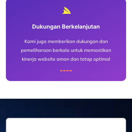
Dukungan Berkelanjutan
Kami juga memberikan dukungan dan
pemeliharaan berkala untuk memastikan
kinerja website aman dan tetap optimal