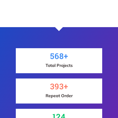
568
+
Total Projects
393
+
Repeat Order
124