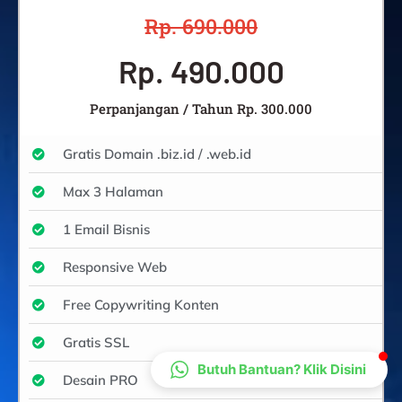
CS Lenteraweb
Rp. 690.000
Online
Rp. 490.000
Perpanjangan / Tahun Rp. 300.000
Gratis Domain .biz.id / .web.id
Max 3 Halaman
1 Email Bisnis
Responsive Web
Free Copywriting Konten
Gratis SSL
Butuh Bantuan? Klik Disini
Desain PRO