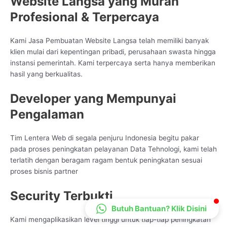
Website Langsa yang Murah
CS Lenteraweb
Profesional & Terpercaya
Online
Kami Jasa Pembuatan Website Langsa telah memiliki banyak
klien mulai dari kepentingan pribadi, perusahaan swasta hingga
instansi pemerintah. Kami terpercaya serta hanya memberikan
hasil yang berkualitas.
Developer yang Mempunyai
Pengalaman
Tim Lentera Web di segala penjuru Indonesia begitu pakar
pada proses peningkatan pelayanan Data Tehnologi, kami telah
terlatih dengan beragam ragam bentuk peningkatan sesuai
proses bisnis partner
Security Terbukti
Butuh Bantuan? Klik Disini
Kami mengaplikasikan level tinggi untuk tiap-tiap peningkatan