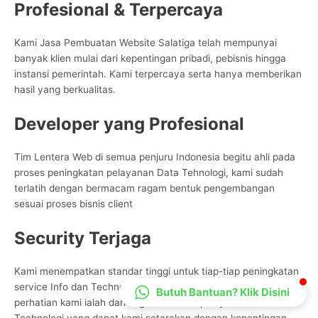
Profesional & Terpercaya
CS Lenteraweb
Online
Kami Jasa Pembuatan Website Salatiga telah mempunyai
banyak klien mulai dari kepentingan pribadi, pebisnis hingga
instansi pemerintah. Kami terpercaya serta hanya memberikan
hasil yang berkualitas.
Developer yang Profesional
Tim Lentera Web di semua penjuru Indonesia begitu ahli pada
proses peningkatan pelayanan Data Tehnologi, kami sudah
terlatih dengan bermacam ragam bentuk pengembangan
sesuai proses bisnis client
Security Terjaga
Kami menempatkan standar tinggi untuk tiap-tiap peningkatan
service Info dan Technologi. Salah satunya yang menjadi
Butuh Bantuan? Klik Disini
perhatian kami ialah dari segi keamanan pelayanan Info