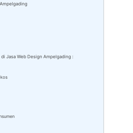
 Ampelgading
 di Jasa Web Design Ampelgading :
gkos
onsumen