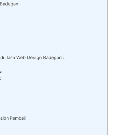
 Badegan
 di Jasa Web Design Badegan :
da
s
alon Pembeli