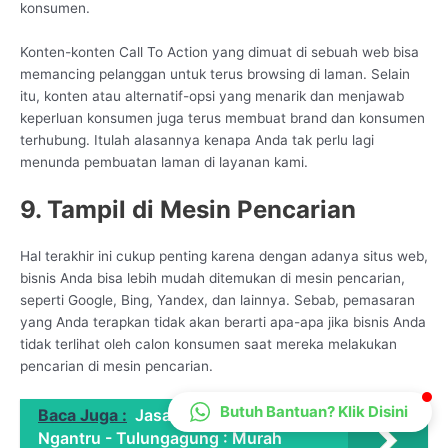
konsumen.
CS Lenteraweb
Online
Konten-konten Call To Action yang dimuat di sebuah web bisa
memancing pelanggan untuk terus browsing di laman. Selain
itu, konten atau alternatif-opsi yang menarik dan menjawab
keperluan konsumen juga terus membuat brand dan konsumen
terhubung. Itulah alasannya kenapa Anda tak perlu lagi
menunda pembuatan laman di layanan kami.
9. Tampil di Mesin Pencarian
Hal terakhir ini cukup penting karena dengan adanya situs web,
bisnis Anda bisa lebih mudah ditemukan di mesin pencarian,
seperti Google, Bing, Yandex, dan lainnya. Sebab, pemasaran
yang Anda terapkan tidak akan berarti apa-apa jika bisnis Anda
tidak terlihat oleh calon konsumen saat mereka melakukan
pencarian di mesin pencarian.
Butuh Bantuan? Klik Disini
Baca Juga :
Jasa Web Design di
Ngantru - Tulungagung : Murah