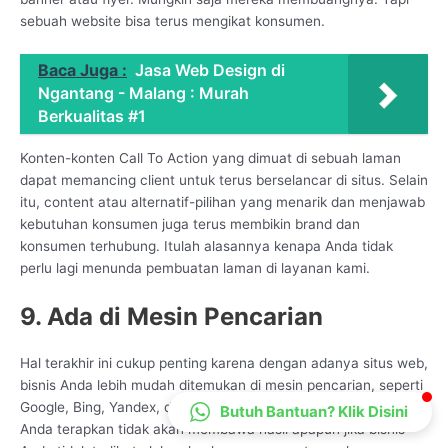
sebuah website bisa terus mengikat konsumen.
CS Lenteraweb
Online
Baca Juga :
Jasa Web Design di
Ngantang - Malang : Murah
Berkualitas #1
Konten-konten Call To Action yang dimuat di sebuah laman
dapat memancing client untuk terus berselancar di situs. Selain
itu, content atau alternatif-pilihan yang menarik dan menjawab
kebutuhan konsumen juga terus membikin brand dan
konsumen terhubung. Itulah alasannya kenapa Anda tidak
perlu lagi menunda pembuatan laman di layanan kami.
9. Ada di Mesin Pencarian
Hal terakhir ini cukup penting karena dengan adanya situs web,
bisnis Anda lebih mudah ditemukan di mesin pencarian, seperti
Google, Bing, Yandex, dan lainnya. Sebab, pemasaran yang
Butuh Bantuan? Klik Disini
Anda terapkan tidak akan membawa hasil apapun jika bisnis