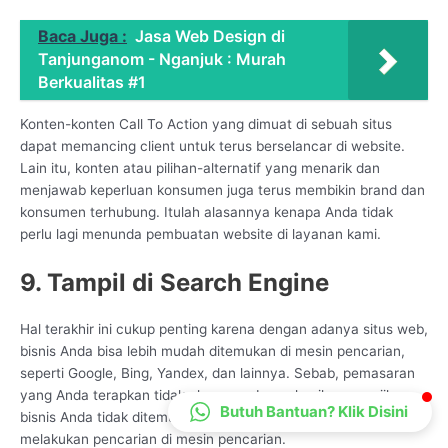
CS Lenteraweb
Baca Juga :
Jasa Web Design di
Online
Tanjunganom - Nganjuk : Murah
Berkualitas #1
Konten-konten Call To Action yang dimuat di sebuah situs
dapat memancing client untuk terus berselancar di website.
Lain itu, konten atau pilihan-alternatif yang menarik dan
menjawab keperluan konsumen juga terus membikin brand dan
konsumen terhubung. Itulah alasannya kenapa Anda tidak
perlu lagi menunda pembuatan website di layanan kami.
9. Tampil di Search Engine
Hal terakhir ini cukup penting karena dengan adanya situs web,
bisnis Anda bisa lebih mudah ditemukan di mesin pencarian,
seperti Google, Bing, Yandex, dan lainnya. Sebab, pemasaran
yang Anda terapkan tidak akan membawa hasil apapun jika
Butuh Bantuan? Klik Disini
bisnis Anda tidak ditemukan oleh calon konsumen saat mereka
melakukan pencarian di mesin pencarian.