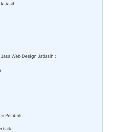
Jatiasih
 Jasa Web Design Jatiasih :
a
on Pembeli
rbaik