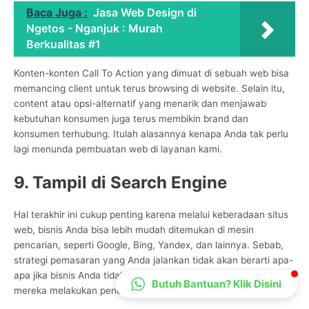
Baca Juga :
Jasa Web Design di
CS Lenteraweb
Ngetos - Nganjuk : Murah
Online
Berkualitas #1
Konten-konten Call To Action yang dimuat di sebuah web bisa
memancing client untuk terus browsing di website. Selain itu,
content atau opsi-alternatif yang menarik dan menjawab
kebutuhan konsumen juga terus membikin brand dan
konsumen terhubung. Itulah alasannya kenapa Anda tak perlu
lagi menunda pembuatan web di layanan kami.
9. Tampil di Search Engine
Hal terakhir ini cukup penting karena melalui keberadaan situs
web, bisnis Anda bisa lebih mudah ditemukan di mesin
pencarian, seperti Google, Bing, Yandex, dan lainnya. Sebab,
strategi pemasaran yang Anda jalankan tidak akan berarti apa-
apa jika bisnis Anda tidak ditemukan oleh calon konsumen saat
Butuh Bantuan? Klik Disini
mereka melakukan pencarian di mesin pencarian.