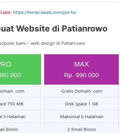
 sini :
https://lenteraweb.com/porto/
uat Website di Patianrowo
populer kami – web design di Patianrowo
PRO
MAX
880.000
Rp. 990.000
Domain .com
Gratis Domain .com
pace 750 MB
Disk Space 1 GB
l 5 Halaman
Maksimal 6 Halaman
il Bisnis
2 Email Bisnis