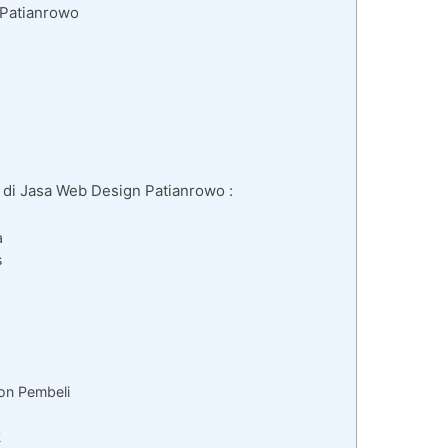
 Patianrowo
di Jasa Web Design Patianrowo :
a
s
on Pembeli
k