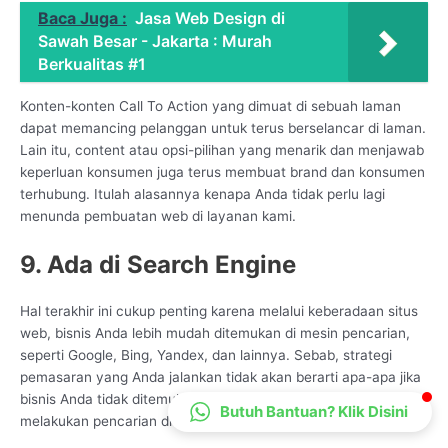
Baca Juga :
Jasa Web Design di
CS Lenteraweb
Sawah Besar - Jakarta : Murah
Online
Berkualitas #1
Konten-konten Call To Action yang dimuat di sebuah laman
dapat memancing pelanggan untuk terus berselancar di laman.
Lain itu, content atau opsi-pilihan yang menarik dan menjawab
keperluan konsumen juga terus membuat brand dan konsumen
terhubung. Itulah alasannya kenapa Anda tidak perlu lagi
menunda pembuatan web di layanan kami.
9. Ada di Search Engine
Hal terakhir ini cukup penting karena melalui keberadaan situs
web, bisnis Anda lebih mudah ditemukan di mesin pencarian,
seperti Google, Bing, Yandex, dan lainnya. Sebab, strategi
pemasaran yang Anda jalankan tidak akan berarti apa-apa jika
bisnis Anda tidak ditemukan oleh calon konsumen saat mereka
Butuh Bantuan? Klik Disini
melakukan pencarian di mesin pencarian.