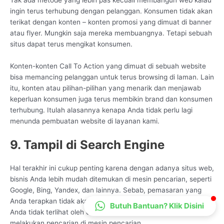
CS Lenteraweb
ingin terus terhubung dengan pelanggan. Konsumen tidak akan
terikat dengan konten – konten promosi yang dimuat di banner
Online
atau flyer. Mungkin saja mereka membuangnya. Tetapi sebuah
situs dapat terus mengikat konsumen.
Konten-konten Call To Action yang dimuat di sebuah website
bisa memancing pelanggan untuk terus browsing di laman. Lain
itu, konten atau pilihan-pilihan yang menarik dan menjawab
keperluan konsumen juga terus membikin brand dan konsumen
terhubung. Itulah alasannya kenapa Anda tidak perlu lagi
menunda pembuatan website di layanan kami.
9. Tampil di Search Engine
Hal terakhir ini cukup penting karena dengan adanya situs web,
bisnis Anda lebih mudah ditemukan di mesin pencarian, seperti
Google, Bing, Yandex, dan lainnya. Sebab, pemasaran yang
Anda terapkan tidak akan membawa hasil apapun jika bisnis
Butuh Bantuan? Klik Disini
Anda tidak terlihat oleh calon konsumen saat mereka
melakukan pencarian di mesin pencarian.