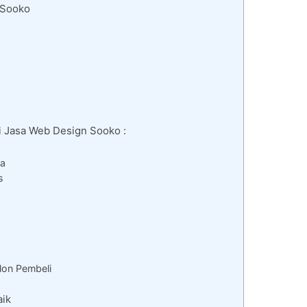
 Sooko
i Jasa Web Design Sooko :
da
s
lon Pembeli
aik