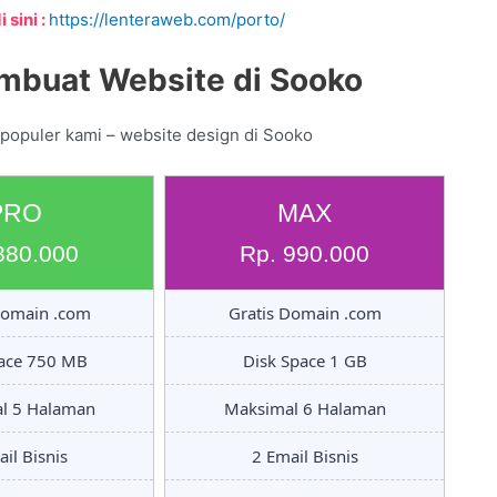
 sini :
https://lenteraweb.com/porto/
mbuat Website di Sooko
 populer kami – website design di Sooko
PRO
MAX
880.000
Rp. 990.000
Domain .com
Gratis Domain .com
pace 750 MB
Disk Space 1 GB
l 5 Halaman
Maksimal 6 Halaman
il Bisnis
2 Email Bisnis