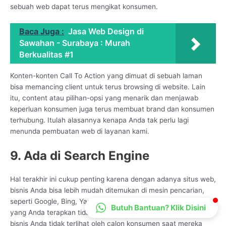
sebuah web dapat terus mengikat konsumen.
CS Lenteraweb
Online
Baca Juga :
Jasa Web Design di
Sawahan - Surabaya : Murah
Berkualitas #1
Konten-konten Call To Action yang dimuat di sebuah laman
bisa memancing client untuk terus browsing di website. Lain
itu, content atau pilihan-opsi yang menarik dan menjawab
keperluan konsumen juga terus membuat brand dan konsumen
terhubung. Itulah alasannya kenapa Anda tak perlu lagi
menunda pembuatan web di layanan kami.
9. Ada di Search Engine
Hal terakhir ini cukup penting karena dengan adanya situs web,
bisnis Anda bisa lebih mudah ditemukan di mesin pencarian,
seperti Google, Bing, Yandex, dan lainnya. Sebab, pemasaran
Butuh Bantuan? Klik Disini
yang Anda terapkan tidak akan membawa hasil apapun jika
bisnis Anda tidak terlihat oleh calon konsumen saat mereka