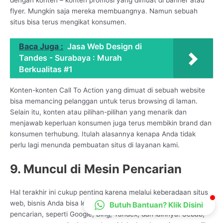
CS Lenteraweb
flyer. Mungkin saja mereka membuangnya. Namun sebuah
situs bisa terus mengikat konsumen.
Online
Baca Juga :
Jasa Web Design di
Tandes - Surabaya : Murah
Berkualitas #1
Konten-konten Call To Action yang dimuat di sebuah website
bisa memancing pelanggan untuk terus browsing di laman.
Selain itu, konten atau pilihan-pilihan yang menarik dan
menjawab keperluan konsumen juga terus membikin brand dan
konsumen terhubung. Itulah alasannya kenapa Anda tidak
perlu lagi menunda pembuatan situs di layanan kami.
9. Muncul di Mesin Pencarian
Hal terakhir ini cukup penting karena melalui keberadaan situs
web, bisnis Anda bisa lebih mudah ditemukan di mesin
Butuh Bantuan? Klik Disini
pencarian, seperti Google, Bing, Yandex, dan lainnya. Sebab,