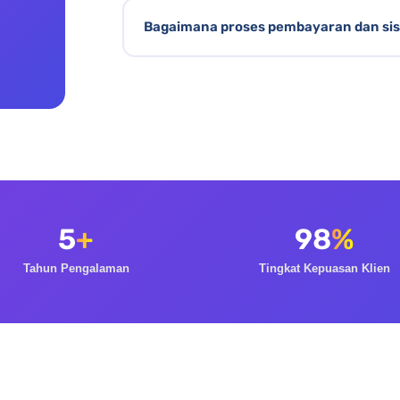
sebelum memutuskan untuk menggunakan
Lenteraweb menyediakan jasa pembuatan w
Bagaimana proses pembayaran dan si
layanan digital marketing yang mencakup
sosial, dan SEO website untuk berbagai sk
Setelah konsultasi dan penawaran disepa
resmi. Sistem pembayaran kami transpar
pelunasan setelah pekerjaan selesai. Deta
konsultasi.
5
+
98
%
Tahun Pengalaman
Tingkat Kepuasan Klien