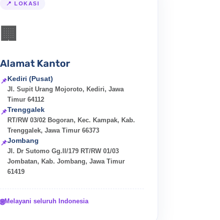
📍 LOKASI
🏢
Alamat Kantor
Kediri (Pusat)
📌
Jl. Supit Urang Mojoroto, Kediri, Jawa
Timur 64112
Trenggalek
📌
RT/RW 03/02 Bogoran, Kec. Kampak, Kab.
Trenggalek, Jawa Timur 66373
Jombang
📌
Jl. Dr Sutomo Gg.II/179 RT/RW 01/03
Jombatan, Kab. Jombang, Jawa Timur
61419
Melayani seluruh Indonesia
🌐