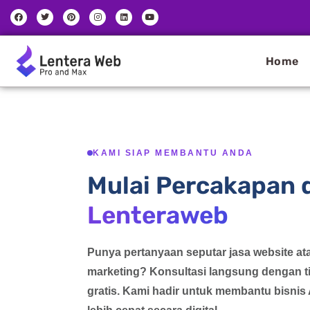
Skip
F
T
P
I
L
Y
a
w
i
n
i
o
to
c
i
n
s
n
u
e
t
t
t
k
t
content
b
t
e
a
e
u
o
e
r
g
d
b
Home
o
r
e
r
i
e
k
s
a
n
t
m
KAMI SIAP MEMBANTU ANDA
Mulai Percakapan
Lenteraweb
Punya pertanyaan seputar jasa website ata
marketing? Konsultasi langsung dengan t
gratis. Kami hadir untuk membantu bisni