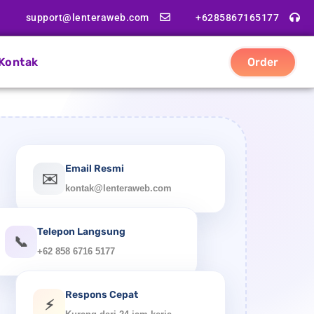
support@lenteraweb.com
+6285867165177
Kontak
Order
Email Resmi
✉️
kontak@lenteraweb.com
Telepon Langsung
📞
+62 858 6716 5177
Respons Cepat
⚡