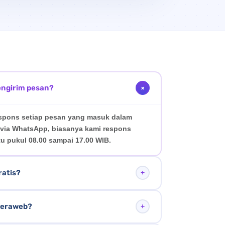
engirim pesan?
+
spons setiap pesan yang masuk dalam
n via WhatsApp, biasanya kami respons
tu pukul 08.00 sampai 17.00 WIB.
ratis?
+
an tanpa komitmen. Anda bebas
nteraweb?
+
 ekspektasi Anda bersama tim kami