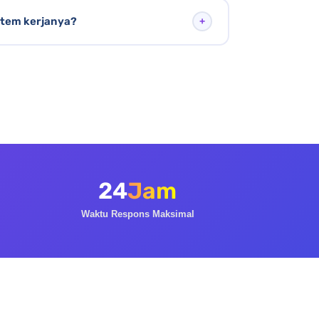
 layanan Lenteraweb.
ebsite profesional berbagai jenis, serta
stem kerjanya?
+
 Meta Ads, Google Ads, pengelolaan media
ala bisnis.
kati, Anda akan mendapatkan invoice
an dengan skema down payment di awal dan
il lebih lanjut akan disampaikan saat sesi
24
Jam
Waktu Respons Maksimal