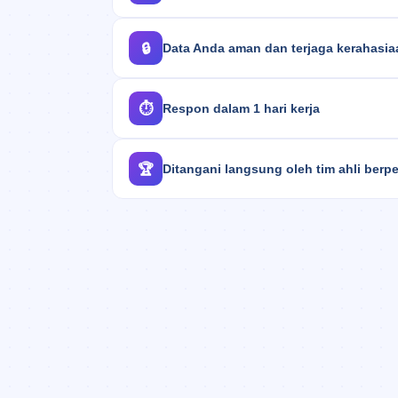
🔒
Data Anda aman dan terjaga kerahasi
⏱️
Respon dalam 1 hari kerja
🏆
Ditangani langsung oleh tim ahli ber