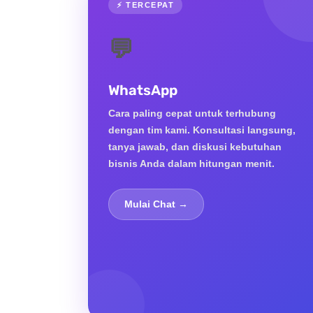
⚡ TERCEPAT
💬
WhatsApp
Cara paling cepat untuk terhubung
dengan tim kami. Konsultasi langsung,
tanya jawab, dan diskusi kebutuhan
bisnis Anda dalam hitungan menit.
Mulai Chat →