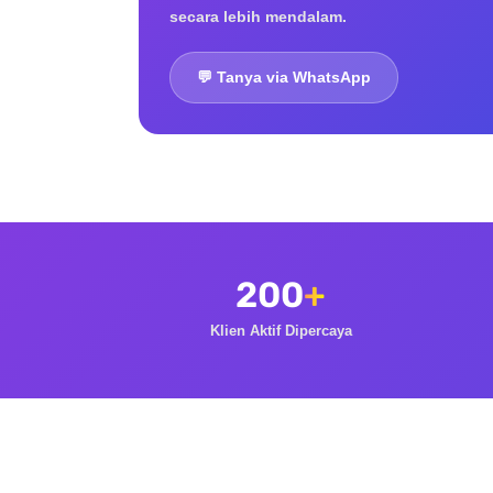
secara lebih mendalam.
💬 Tanya via WhatsApp
200
+
Klien Aktif Dipercaya