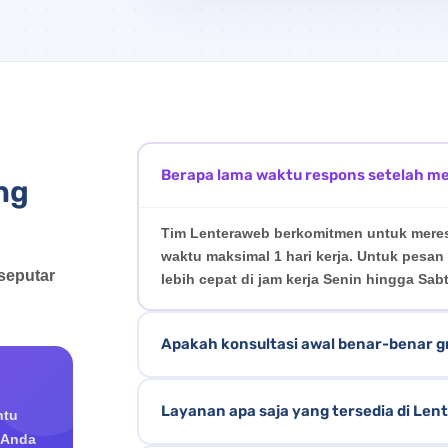
Berapa lama waktu respons setelah m
ng
Tim Lenteraweb berkomitmen untuk mere
waktu maksimal 1 hari kerja. Untuk pesa
seputar
lebih cepat di jam kerja Senin hingga Sab
Apakah konsultasi awal benar-benar g
Ya, konsultasi awal sepenuhnya gratis d
Layanan apa saja yang tersedia di Le
ntu
mendiskusikan kebutuhan, anggaran, dan
 Anda