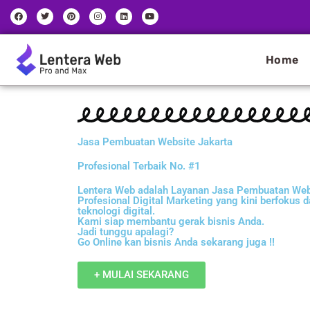
Skip
F
T
P
I
L
Y
a
w
i
n
i
o
to
c
i
n
s
n
u
e
t
t
t
k
t
content
b
t
e
a
e
u
o
e
r
g
d
b
Home
o
r
e
r
i
e
k
s
a
n
t
m
Jasa Pembuatan Website Jakarta
Profesional Terbaik No. #1
Lentera Web adalah Layanan
Jasa Pembuatan Webs
Profesional
Digital Marketing yang kini berfoku
teknologi digital.
Kami siap membantu gerak bisnis Anda.
Jadi tunggu apalagi?
Go Online kan bisnis Anda sekarang juga !!
+ MULAI SEKARANG