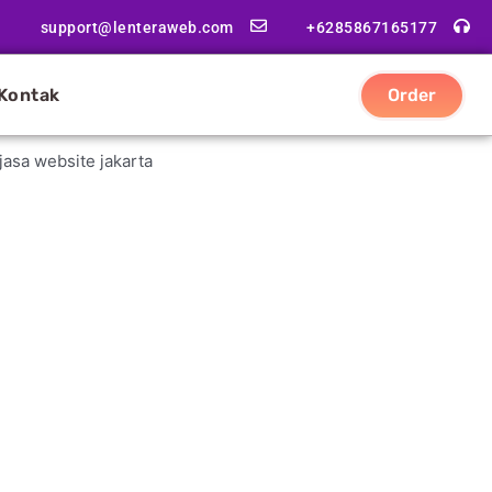
support@lenteraweb.com
+6285867165177
Kontak
Order