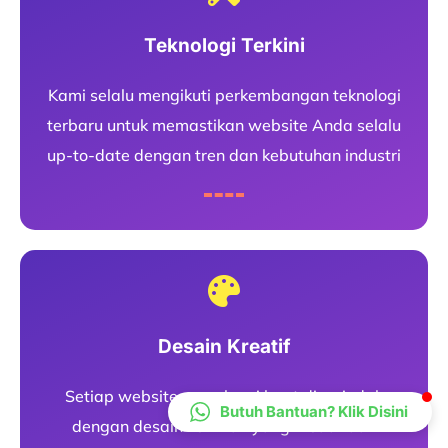
CS Lenteraweb
Teknologi Terkini
Online
Kami selalu mengikuti perkembangan teknologi
terbaru untuk memastikan website Anda selalu
up-to-date dengan tren dan kebutuhan industri
Desain Kreatif
Setiap website yang kami buat diperindah
Butuh Bantuan? Klik Disini
dengan desain kekinian yang kreatif dan