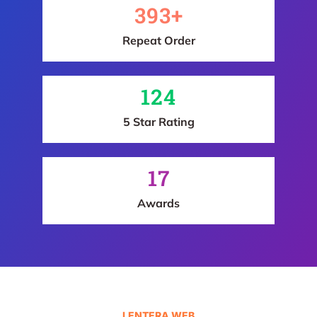
393
+
Repeat Order
124
5 Star Rating
17
Awards
LENTERA WEB