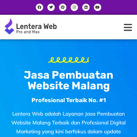
Skip
F
T
P
I
L
Y
a
w
i
n
i
o
to
c
i
n
s
n
u
e
t
t
t
k
t
content
b
t
e
a
e
u
o
e
r
g
d
b
o
r
e
r
i
e
k
s
a
n
t
m
Jasa Pembuatan
Website Malang
Profesional Terbaik No. #1
Lentera Web adalah Layanan
Jasa Pembuatan
Website Malang Terbaik dan Profesional
Digital
Marketing yang kini berfokus dalam update