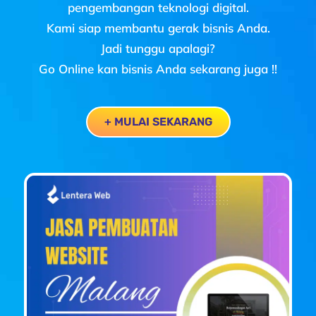
pengembangan teknologi digital.
Kami siap membantu gerak bisnis Anda.
Jadi tunggu apalagi?
Go Online kan bisnis Anda sekarang juga !!
+ MULAI SEKARANG