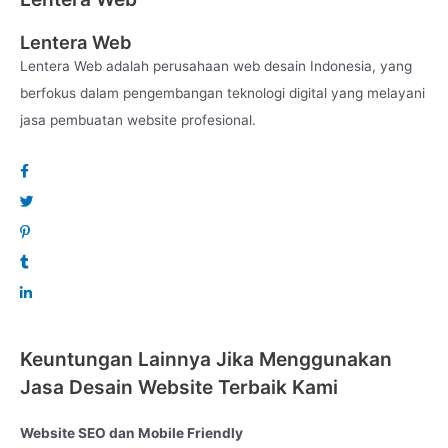
website Jawa Barat.
Lentera Web
Lentera Web terbentuk dari tim marketing digital yang
Lentera Web adalah perusahaan web desain Indonesia, yang
berpengalaman dan profesional di bidangnya, jadi Anda tidak
berfokus dalam pengembangan teknologi digital yang melayani
perlu ragu lagi terhadap kinerja kami. Profesional dan
Maksimal itulah prinsip kami terhadap client.
jasa pembuatan website profesional.
Segera serahkan kebutuhan website Anda anda pada kami.
Hasil 100% profesional namun tetap dengan harga yang
terjangkau.
Lets Go Online and to the moon with us !!
Created by :
Lenteraweb.com
Keuntungan Lainnya Jika Menggunakan
Jasa Desain Website Terbaik Kami
Website SEO dan Mobile Friendly