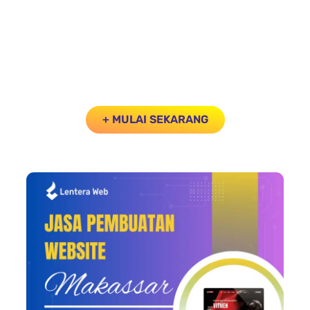
pengembangan teknologi digital.
Kami siap membantu gerak bisnis Anda.
Jadi tunggu apalagi?
Go Online kan bisnis Anda sekarang juga !!
+ MULAI SEKARANG