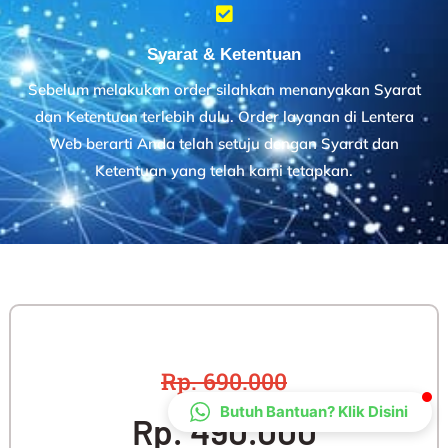
CS Lenteraweb
Online
Syarat & Ketentuan
Sebelum melakukan order silahkan menanyakan Syarat
dan Ketentuan terlebih dulu. Order layanan di Lentera
Web berarti Anda telah setuju dengan Syarat dan
Ketentuan yang telah kami tetapkan.
Rp. 690.000
Butuh Bantuan? Klik Disini
Rp. 490.000