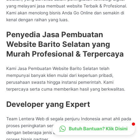
yang melayani jasa membuat website Terbaik & Profesional.
CS Lenteraweb
Kami akan menolong bisnis Anda Go Online dan semakin di
Online
kenal dengan raihan yang luas.
Penyedia Jasa Pembuatan
Website Barito Selatan yang
Murah Profesional & Terpercaya
Kami Jasa Pembuatan Website Barito Selatan telah
mempunyai banyak klien mulai dari keperluan pribadi,
perusahaan swasta hingga instansi pemerintah. Kami
terpercaya serta cuma memberikan hasil yang berkwalitas.
Developer yang Expert
Team Lentera Web di segala penjuru Indonesia amat ahli pada
proses peningkatan service Data Tehnologi, kami sudah biasa
Butuh Bantuan? Klik Disini
dengan beberapa jenis bentuk pengembangan sama dengan
proses bisnis partner