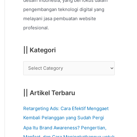
desain Indonesia, yang berfokus dalam
o
pengembangan teknologi digital yang
r
melayani jasa pembuatan website
:
profesional.
|| Kategori
|| Artikel Terbaru
Retargeting Ads: Cara Efektif Menggaet
Kembali Pelanggan yang Sudah Pergi
Apa Itu Brand Awareness? Pengertian,
Manfaat, dan Cara Meningkatkannya untuk