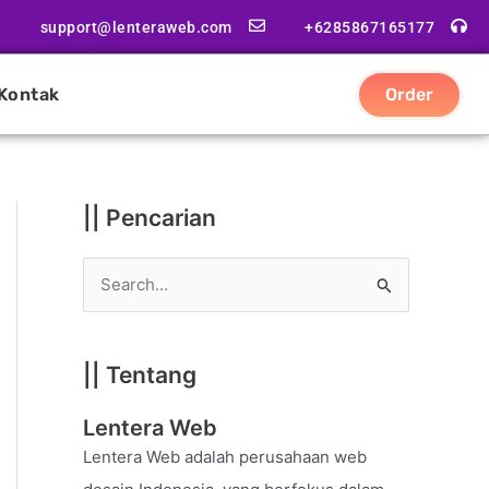
|
support@lenteraweb.com
+6285867165177
|
K
Kontak
Order
a
t
e
g
|| Pencarian
o
r
S
i
e
a
|| Tentang
r
c
Lentera Web
h
Lentera Web adalah perusahaan web
f