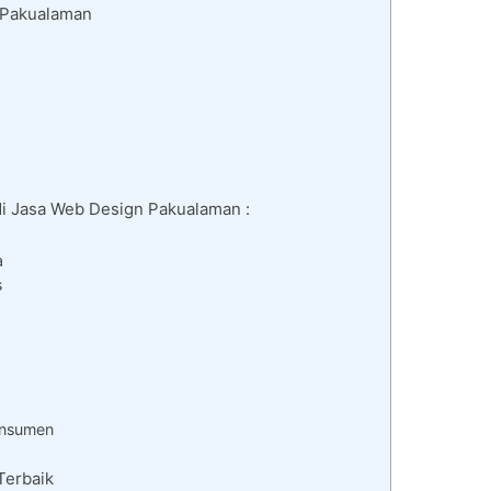
 Pakualaman
di Jasa Web Design Pakualaman :
a
s
onsumen
Terbaik