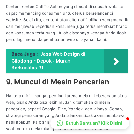
CS Lenteraweb
Konten-konten Call To Action yang dimuat di sebuah website
dapat memancing konsumen untuk terus berselancar di
Online
website. Selain itu, content atau alternatif-pilihan yang menarik
dan menjawab keperluan konsumen juga terus membuat brand
dan konsumen terhubung. Itulah alasannya kenapa Anda tidak
perlu lagi menunda pembuatan web di layanan kami.
Baca Juga :
Jasa Web Design di
Cilodong - Depok : Murah
Berkualitas #1
9. Muncul di Mesin Pencarian
Hal terakhir ini sangat penting karena melalui keberadaan situs
web, bisnis Anda bisa lebih mudah ditemukan di mesin
pencarian, seperti Google, Bing, Yandex, dan lainnya. Sebab,
strategi pemasaran yang Anda jalankan tidak akan membawa
hasil apapun jika bisnis Anda tidak terlihat oleh calon konsumen
Butuh Bantuan? Klik Disini
saat mereka melakukan pencarian di mesin pencarian.