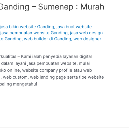
Ganding – Sumenep : Murah
jasa bikin website Ganding
,
jasa buat website
,
jasa pembuatan website Ganding
,
jasa web design
te Ganding
,
web builder di Ganding
,
web designer
alitas – Kami ialah penyedia layanan digital
dalam layani jasa pembuatan website, mulai
oko online, website company profile atau web
 web custom, web landing page serta tipe website
 paling mengetahui