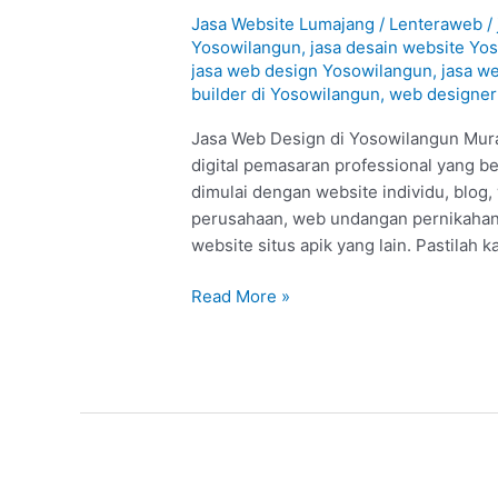
di
Jasa Website Lumajang
/
Lenteraweb
/
Yosowilangun
Yosowilangun
,
jasa desain website Yo
jasa web design Yosowilangun
,
jasa w
–
builder di Yosowilangun
,
web designer
Lumajang
:
Jasa Web Design di Yosowilangun Mura
Murah
digital pemasaran professional yang b
Berkualitas
dimulai dengan website individu, blog,
#1
perusahaan, web undangan pernikahan
website situs apik yang lain. Pastilah 
Read More »