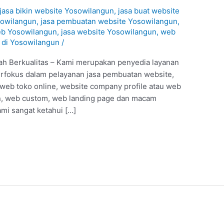
jasa bikin website Yosowilangun
,
jasa buat website
sowilangun
,
jasa pembuatan website Yosowilangun
,
eb Yosowilangun
,
jasa website Yosowilangun
,
web
 di Yosowilangun
/
h Berkualitas – Kami merupakan penyedia layanan
erfokus dalam pelayanan jasa pembuatan website,
 web toko online, website company profile atau web
, web custom, web landing page dan macam
kami sangat ketahui […]