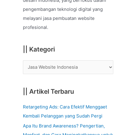
desain Indonesia, yang berfokus dalam
o
pengembangan teknologi digital yang
r
melayani jasa pembuatan website
:
profesional.
|| Kategori
|| Artikel Terbaru
Retargeting Ads: Cara Efektif Menggaet
Kembali Pelanggan yang Sudah Pergi
Apa Itu Brand Awareness? Pengertian,
Manfaat, dan Cara Meningkatkannya untuk