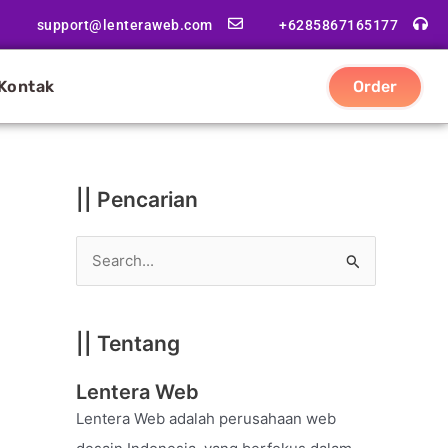
|
support@lenteraweb.com
+6285867165177
|
K
Kontak
Order
a
t
e
g
|| Pencarian
o
r
S
i
e
a
|| Tentang
r
c
Lentera Web
h
Lentera Web adalah perusahaan web
f