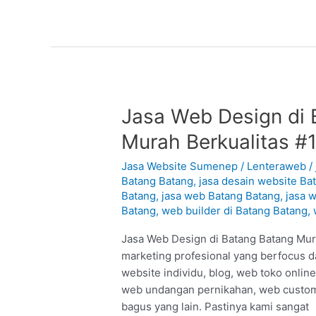
Jasa
Jasa Web Design di 
Web
Murah Berkualitas #
Design
di
Jasa Website Sumenep
/
Lenteraweb
/
Batang
Batang Batang
,
jasa desain website Ba
Batang
,
jasa web Batang Batang
,
jasa 
Batang
Batang
,
web builder di Batang Batang
,
–
Sumenep
Jasa Web Design di Batang Batang Murah
:
marketing profesional yang berfocus d
Murah
website individu, blog, web toko onlin
Berkualitas
web undangan pernikahan, web custom
#1
bagus yang lain. Pastinya kami sangat