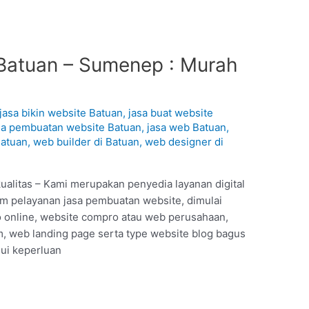
Batuan – Sumenep : Murah
jasa bikin website Batuan
,
jasa buat website
sa pembuatan website Batuan
,
jasa web Batuan
,
Batuan
,
web builder di Batuan
,
web designer di
alitas – Kami merupakan penyedia layanan digital
am pelayanan jasa pembuatan website, dimulai
o online, website compro atau web perusahaan,
 web landing page serta type website blog bagus
hui keperluan