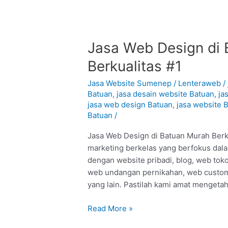
Jasa
Jasa Web Design di 
Web
Berkualitas #1
Design
di
Jasa Website Sumenep
/
Lenteraweb
/
Batuan
Batuan
,
jasa desain website Batuan
,
ja
jasa web design Batuan
,
jasa website 
–
Batuan
/
Sumenep
:
Jasa Web Design di Batuan Murah Berku
Murah
marketing berkelas yang berfokus dal
Berkualitas
dengan website pribadi, blog, web tok
#1
web undangan pernikahan, web custom,
yang lain. Pastilah kami amat mengeta
Read More »