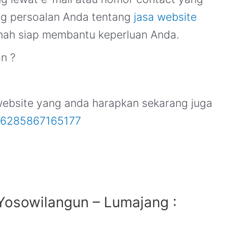
ng persoalan Anda tentang
jasa website
amah siap membantu keperluan Anda.
n ?
website yang anda harapkan sekarang juga
6285867165177
Yosowilangun – Lumajang :
1