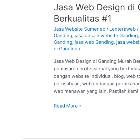
Jasa
Jasa Web Design di 
Web
Berkualitas #1
Design
di
Jasa Website Sumenep
/
Lenteraweb
/
Ganding
Ganding
,
jasa desain website Ganding
Ganding
,
jasa web Ganding
,
jasa websi
–
di Ganding
/
Sumenep
:
Jasa Web Design di Ganding Murah Berku
Murah
pemasaran professional yang berfocus 
Berkualitas
dengan website individual, blog, web t
#1
perusahaan, web undangan pernikahan,
web menawan yang lain. Pastilah kami
Read More »