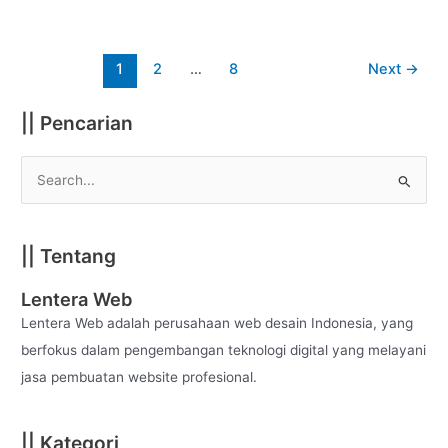
1
2
…
8
Next
→
|| Pencarian
S
e
a
|| Tentang
r
c
Lentera Web
h
Lentera Web adalah perusahaan web desain Indonesia, yang
f
berfokus dalam pengembangan teknologi digital yang melayani
o
jasa pembuatan website profesional.
r
:
|| Kategori