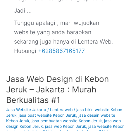
Jadi …
Tunggu apalagi , mari wujudkan
website yang anda harapkan
sekarang juga hanya di Lentera Web.
Hubungi
+6285867165177
Jasa Web Design di Kebon
Jasa
Web
Jeruk – Jakarta : Murah
Design
di
Berkualitas #1
Kebon
Jeruk
Jasa Website Jakarta
/
Lenteraweb
/
jasa bikin website Kebon
Jeruk
,
jasa buat website Kebon Jeruk
,
jasa desain website
–
Kebon Jeruk
,
jasa pembuatan website Kebon Jeruk
,
jasa web
Jakarta
design Kebon Jeruk
,
jasa web Kebon Jeruk
,
jasa website Kebon
: