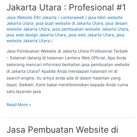
Pembuatan
Jakarta Utara : Profesional #1
Website
di
Jasa Website DKI Jakarta
/
Lenteraweb
/
jasa bikin website
Jakarta
Jakarta Utara
,
jasa buat website di Jakarta Utara
,
jasa desain
Utara
website Jakarta Utara
,
jasa pembuatan website Jakarta Utara
,
:
jasa web design Jakarta Utara
,
jasa web Jakarta Utara
,
jasa
website Jakarta Utara
/
Profesional
#1
Jasa Pembuatan Website di Jakarta Utara Profesional Terbaik
– Selamat datang di halaman Lentera Web Official. Apa Anda
sekarang mencari informasi berkaitan jasa pembuatan website
di Jakarta Utara? Apabila Anda mendapati halaman ini di
search engine, itu artiya anda ada di dalam halaman yang
tepat. Baiklah, Kami bakal mereferensikan kepada Anda cuma
satu layanan jasa
Read More »
Jasa Pembuatan Website di
Jasa
Pembuatan