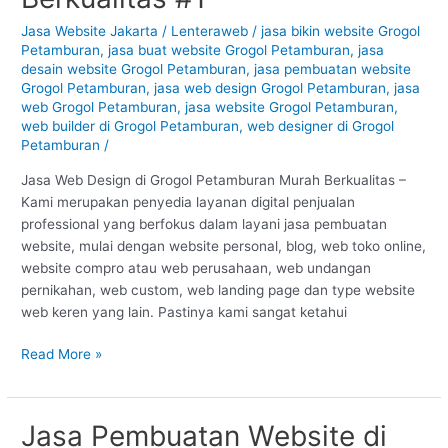
Grogol
Petamburan
Jasa Website Jakarta
/
Lenteraweb
/
jasa bikin website Grogol
Petamburan
,
jasa buat website Grogol Petamburan
,
jasa
–
desain website Grogol Petamburan
,
jasa pembuatan website
Jakarta
Grogol Petamburan
,
jasa web design Grogol Petamburan
,
jasa
:
web Grogol Petamburan
,
jasa website Grogol Petamburan
,
Murah
web builder di Grogol Petamburan
,
web designer di Grogol
Berkualitas
Petamburan
/
#1
Jasa Web Design di Grogol Petamburan Murah Berkualitas –
Kami merupakan penyedia layanan digital penjualan
professional yang berfokus dalam layani jasa pembuatan
website, mulai dengan website personal, blog, web toko online,
website compro atau web perusahaan, web undangan
pernikahan, web custom, web landing page dan type website
web keren yang lain. Pastinya kami sangat ketahui
Read More »
Jasa Pembuatan Website di
Jasa