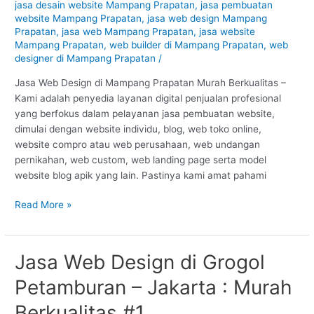
jasa desain website Mampang Prapatan
,
jasa pembuatan
Jakarta
website Mampang Prapatan
,
jasa web design Mampang
:
Prapatan
,
jasa web Mampang Prapatan
,
jasa website
Murah
Mampang Prapatan
,
web builder di Mampang Prapatan
,
web
Berkualitas
designer di Mampang Prapatan
/
#1
Jasa Web Design di Mampang Prapatan Murah Berkualitas –
Kami adalah penyedia layanan digital penjualan profesional
yang berfokus dalam pelayanan jasa pembuatan website,
dimulai dengan website individu, blog, web toko online,
website compro atau web perusahaan, web undangan
pernikahan, web custom, web landing page serta model
website blog apik yang lain. Pastinya kami amat pahami
Read More »
Jasa Web Design di Grogol
Jasa
Web
Petamburan – Jakarta : Murah
Design
di
Berkualitas #1