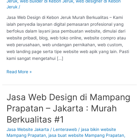
Jeruk
,
web builder di Kebon Jeruk
,
web designer di Kebon
Murah
Jeruk
/
Berkualitas
#1
Jasa Web Design di Kebon Jeruk Murah Berkualitas – Kami
ialah penyedia layanan digital pemasaran profesional yang
berfokus dalam layani jasa pembuatan website, dimulai dari
website pribadi, blog, web toko online, website compro atau
web perusahaan, web undangan pernikahan, web custom,
web landing page serta tipe website web apik yang lain. Pasti
kami sangat mengetahui […]
Read More »
Jasa Web Design di Mampang
Jasa
Web
Prapatan – Jakarta : Murah
Design
di
Berkualitas #1
Mampang
Prapatan
Jasa Website Jakarta
/
Lenteraweb
/
jasa bikin website
Mampang Prapatan
,
jasa buat website Mampang Prapatan
,
–