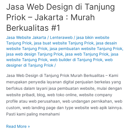
Jasa Web Design di Tanjung
Jasa
Web
Priok – Jakarta : Murah
Design
di
Berkualitas #1
Tanjung
Priok
Jasa Website Jakarta
/
Lenteraweb
/
jasa bikin website
Tanjung Priok
,
jasa buat website Tanjung Priok
,
jasa desain
–
website Tanjung Priok
,
jasa pembuatan website Tanjung Priok
,
Jakarta
jasa web design Tanjung Priok
,
jasa web Tanjung Priok
,
jasa
:
website Tanjung Priok
,
web builder di Tanjung Priok
,
web
Murah
designer di Tanjung Priok
/
Berkualitas
#1
Jasa Web Design di Tanjung Priok Murah Berkualitas – Kami
merupakan penyedia layanan digital penjualan berkelas yang
berfokus dalam layani jasa pembuatan website, mulai dengan
website pribadi, blog, web toko online, website company
profile atau web perusahaan, web undangan pernikahan, web
custom, web landing page dan type website web apik lainnya.
Pasti kami paling memahami
Read More »