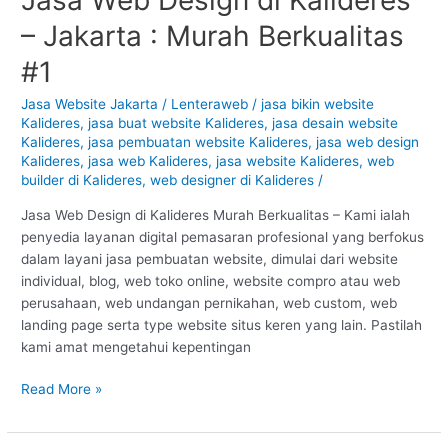
Web
– Jakarta : Murah Berkualitas
Design
di
#1
Kalideres
–
Jasa Website Jakarta
/
Lenteraweb
/
jasa bikin website
Kalideres
,
jasa buat website Kalideres
,
jasa desain website
Jakarta
Kalideres
,
jasa pembuatan website Kalideres
,
jasa web design
:
Kalideres
,
jasa web Kalideres
,
jasa website Kalideres
,
web
Murah
builder di Kalideres
,
web designer di Kalideres
/
Berkualitas
#1
Jasa Web Design di Kalideres Murah Berkualitas – Kami ialah
penyedia layanan digital pemasaran profesional yang berfokus
dalam layani jasa pembuatan website, dimulai dari website
individual, blog, web toko online, website compro atau web
perusahaan, web undangan pernikahan, web custom, web
landing page serta type website situs keren yang lain. Pastilah
kami amat mengetahui kepentingan
Read More »