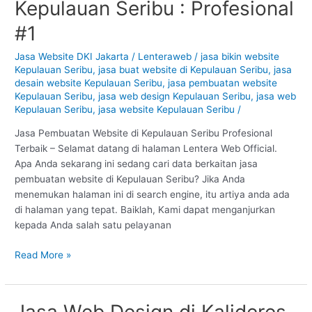
Kepulauan Seribu : Profesional
Website
di
#1
Kepulauan
Seribu
Jasa Website DKI Jakarta
/
Lenteraweb
/
jasa bikin website
Kepulauan Seribu
,
jasa buat website di Kepulauan Seribu
,
jasa
:
desain website Kepulauan Seribu
,
jasa pembuatan website
Profesional
Kepulauan Seribu
,
jasa web design Kepulauan Seribu
,
jasa web
#1
Kepulauan Seribu
,
jasa website Kepulauan Seribu
/
Jasa Pembuatan Website di Kepulauan Seribu Profesional
Terbaik – Selamat datang di halaman Lentera Web Official.
Apa Anda sekarang ini sedang cari data berkaitan jasa
pembuatan website di Kepulauan Seribu? Jika Anda
menemukan halaman ini di search engine, itu artiya anda ada
di halaman yang tepat. Baiklah, Kami dapat menganjurkan
kepada Anda salah satu pelayanan
Read More »
Jasa Web Design di Kalideres
Jasa