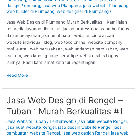
Tuban
design Plumpang
,
jasa web Plumpang
,
jasa website Plumpang
,
web builder di Plumpang
,
web designer di Plumpang
/
:
Murah
Jasa Web Design di Plumpang Murah Berkualitas – Kami ialah
Berkualitas
penyedia layanan digital penjualan professional yang berfocus
#1
dalam pelayanan jasa pembuatan website, dimulai dari
website individual, blog, web toko online, website company
profile atau web perusahaan, web undangan pernikahan, web
custom, web landing page serta tipe website situs bagus
lainnya. Pasti kami amat ketahui kepentingan
Read More »
Jasa Web Design di Rengel –
Jasa
Web
Tuban : Murah Berkualitas #1
Design
di
Jasa Website Tuban
/
Lenteraweb
/
jasa bikin website Rengel
,
Rengel
jasa buat website Rengel
,
jasa desain website Rengel
,
jasa
–
pembuatan website Rengel
,
jasa web design Rengel
,
jasa web