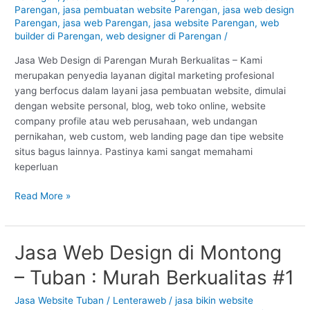
–
Parengan
,
jasa pembuatan website Parengan
,
jasa web design
Tuban
Parengan
,
jasa web Parengan
,
jasa website Parengan
,
web
builder di Parengan
,
web designer di Parengan
/
:
Murah
Jasa Web Design di Parengan Murah Berkualitas – Kami
Berkualitas
merupakan penyedia layanan digital marketing profesional
#1
yang berfocus dalam layani jasa pembuatan website, dimulai
dengan website personal, blog, web toko online, website
company profile atau web perusahaan, web undangan
pernikahan, web custom, web landing page dan tipe website
situs bagus lainnya. Pastinya kami sangat memahami
keperluan
Read More »
Jasa Web Design di Montong
Jasa
Web
– Tuban : Murah Berkualitas #1
Design
di
Jasa Website Tuban
/
Lenteraweb
/
jasa bikin website
Montong