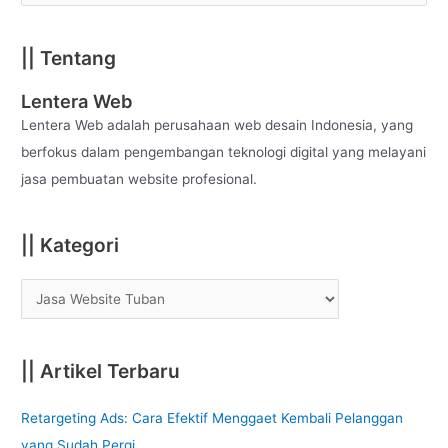
e
a
|| Tentang
r
c
Lentera Web
h
Lentera Web adalah perusahaan web desain Indonesia, yang
f
berfokus dalam pengembangan teknologi digital yang melayani
o
jasa pembuatan website profesional.
r
:
|| Kategori
|| Artikel Terbaru
Retargeting Ads: Cara Efektif Menggaet Kembali Pelanggan
yang Sudah Pergi