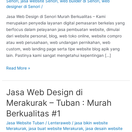
Tuban
Senori
,
jasa website Senori
,
web builder di Senori
,
web
designer di Senori
/
:
Murah
Jasa Web Design di Senori Murah Berkualitas – Kami
Berkualitas
merupakan penyedia layanan digital pemasaran berkelas yang
#1
berfocus dalam pelayanan jasa pembuatan website, dimulai
dari website personal, blog, web toko online, website compro
atau web perusahaan, web undangan pernikahan, web
custom, web landing page serta tipe website blog apik yang
lain. Pastinya kami sangat mengetahui kepentingan […]
Read More »
Jasa Web Design di
Jasa
Web
Merakurak – Tuban : Murah
Design
di
Berkualitas #1
Merakurak
–
Jasa Website Tuban
/
Lenteraweb
/
jasa bikin website
Merakurak
,
jasa buat website Merakurak
,
jasa desain website
Tuban