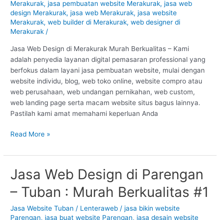
Merakurak
,
jasa pembuatan website Merakurak
,
jasa web
:
design Merakurak
,
jasa web Merakurak
,
jasa website
Murah
Merakurak
,
web builder di Merakurak
,
web designer di
Berkualitas
Merakurak
/
#1
Jasa Web Design di Merakurak Murah Berkualitas – Kami
adalah penyedia layanan digital pemasaran professional yang
berfokus dalam layani jasa pembuatan website, mulai dengan
website individu, blog, web toko online, website compro atau
web perusahaan, web undangan pernikahan, web custom,
web landing page serta macam website situs bagus lainnya.
Pastilah kami amat memahami keperluan Anda
Read More »
Jasa Web Design di Parengan
Jasa
Web
– Tuban : Murah Berkualitas #1
Design
di
Jasa Website Tuban
/
Lenteraweb
/
jasa bikin website
Parengan
Parengan
,
jasa buat website Parengan
,
jasa desain website