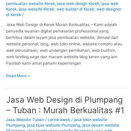
–
pembuatan website Kerek
,
jasa web design Kerek
,
jasa web
Tuban
Kerek
,
jasa website Kerek
,
web builder di Kerek
,
web designer
di Kerek
/
:
Murah
Jasa Web Design di Kerek Murah Berkualitas – Kami adalah
Berkualitas
penyedia layanan digital pemasaran professional yang
#1
berfokus dalam layani jasa pembuatan website, dimulai dari
website personal, blog, web toko online, website compro atau
web perusahaan, web undangan pernikahan, web custom,
web landing page dan macam website blog keren yang lain.
Pastilah kami amat pahami kepentingan
Read More »
Jasa Web Design di Plumpang
Jasa
Web
– Tuban : Murah Berkualitas #1
Design
di
Jasa Website Tuban
/
Lenteraweb
/
jasa bikin website
Plumpang
Plumpang
,
jasa buat website Plumpang
,
jasa desain website
–
Plumpang
,
jasa pembuatan website Plumpang
,
jasa web