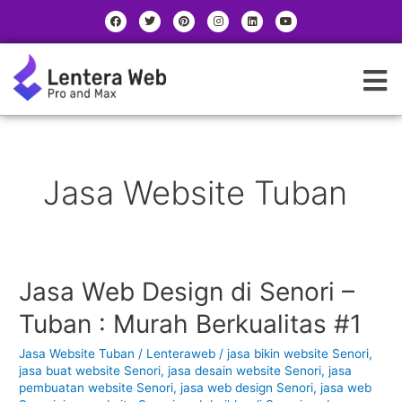
Skip
Post
|
F
T
P
I
L
Y
a
w
i
n
i
o
to
pagination
|
c
i
n
s
n
u
e
t
t
t
k
t
content
b
t
e
a
e
u
K
o
e
r
g
d
b
o
r
e
r
i
e
a
k
s
a
n
t
m
t
e
g
o
Jasa Website Tuban
r
i
Jasa Web Design di Senori –
Jasa
Web
Tuban : Murah Berkualitas #1
Design
di
Jasa Website Tuban
/
Lenteraweb
/
jasa bikin website Senori
,
Senori
jasa buat website Senori
,
jasa desain website Senori
,
jasa
–
pembuatan website Senori
,
jasa web design Senori
,
jasa web