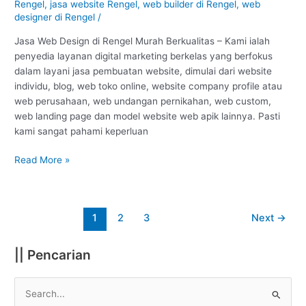
Tuban
Rengel
,
jasa website Rengel
,
web builder di Rengel
,
web
designer di Rengel
/
:
Murah
Jasa Web Design di Rengel Murah Berkualitas – Kami ialah
Berkualitas
penyedia layanan digital marketing berkelas yang berfokus
#1
dalam layani jasa pembuatan website, dimulai dari website
individu, blog, web toko online, website company profile atau
web perusahaan, web undangan pernikahan, web custom,
web landing page dan model website web apik lainnya. Pasti
kami sangat pahami keperluan
Read More »
1
2
3
Next
→
|| Pencarian
S