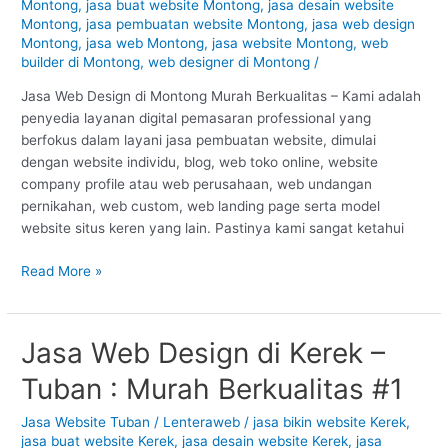
Montong
,
jasa buat website Montong
,
jasa desain website
–
Montong
,
jasa pembuatan website Montong
,
jasa web design
Tuban
Montong
,
jasa web Montong
,
jasa website Montong
,
web
builder di Montong
,
web designer di Montong
/
:
Murah
Jasa Web Design di Montong Murah Berkualitas – Kami adalah
Berkualitas
penyedia layanan digital pemasaran professional yang
#1
berfokus dalam layani jasa pembuatan website, dimulai
dengan website individu, blog, web toko online, website
company profile atau web perusahaan, web undangan
pernikahan, web custom, web landing page serta model
website situs keren yang lain. Pastinya kami sangat ketahui
Read More »
Jasa Web Design di Kerek –
Jasa
Web
Tuban : Murah Berkualitas #1
Design
di
Jasa Website Tuban
/
Lenteraweb
/
jasa bikin website Kerek
,
Kerek
jasa buat website Kerek
,
jasa desain website Kerek
,
jasa