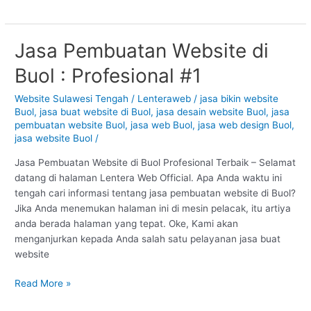
Jasa Pembuatan Website di
Jasa
Pembuatan
Buol : Profesional #1
Website
di
Website Sulawesi Tengah
/
Lenteraweb
/
jasa bikin website
Buol
Buol
,
jasa buat website di Buol
,
jasa desain website Buol
,
jasa
:
pembuatan website Buol
,
jasa web Buol
,
jasa web design Buol
,
Profesional
jasa website Buol
/
#1
Jasa Pembuatan Website di Buol Profesional Terbaik – Selamat
datang di halaman Lentera Web Official. Apa Anda waktu ini
tengah cari informasi tentang jasa pembuatan website di Buol?
Jika Anda menemukan halaman ini di mesin pelacak, itu artiya
anda berada halaman yang tepat. Oke, Kami akan
menganjurkan kepada Anda salah satu pelayanan jasa buat
website
Read More »