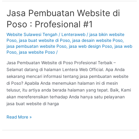
Jasa Pembuatan Website di
Jasa
Pembuatan
Poso : Profesional #1
Website
di
Website Sulawesi Tengah
/
Lenteraweb
/
jasa bikin website
Poso
Poso
,
jasa buat website di Poso
,
jasa desain website Poso
,
:
jasa pembuatan website Poso
,
jasa web design Poso
,
jasa web
Profesional
Poso
,
jasa website Poso
/
#1
Jasa Pembuatan Website di Poso Profesional Terbaik –
Selamat datang di halaman Lentera Web Official. Apa Anda
sekarang mencari informasi tentang jasa pembuatan website
di Poso? Apabila Anda menemukan halaman ini di mesin
telusur, itu artiya anda berada halaman yang tepat. Baik, Kami
akan mereferensikan terhadap Anda hanya satu pelayanan
jasa buat website di harga
Read More »