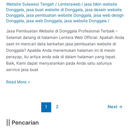
di
Website Sulawesi Tengah
/
Lenteraweb
/
jasa bikin website
Donggala
Donggala
,
jasa buat website di Donggala
,
jasa desain website
:
Donggala
,
jasa pembuatan website Donggala
,
jasa web design
Profesional
Donggala
,
jasa web Donggala
,
jasa website Donggala
/
#1
Jasa Pembuatan Website di Donggala Profesional Terbaik –
Selamat datang di halaman Lentera Web Official. Apakah Anda
saat ini mencari data berkaitan jasa pembuatan website di
Donggala? Apabila Anda menemukan halaman ini di mesin
perayap, itu artiya anda ada di dalam halaman yang tepat.
Baik, Kami dapat menyarankan pada Anda satu satunya
service jasa buat
Read More »
1
2
Next
→
|| Pencarian