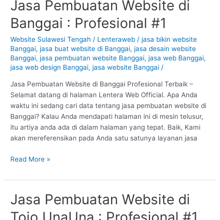
Jasa Pembuatan Website di
Jasa
Pembuatan
Banggai : Profesional #1
Website
di
Website Sulawesi Tengah
/
Lenteraweb
/
jasa bikin website
Banggai
Banggai
,
jasa buat website di Banggai
,
jasa desain website
:
Banggai
,
jasa pembuatan website Banggai
,
jasa web Banggai
,
Profesional
jasa web design Banggai
,
jasa website Banggai
/
#1
Jasa Pembuatan Website di Banggai Profesional Terbaik –
Selamat datang di halaman Lentera Web Official. Apa Anda
waktu ini sedang cari data tentang jasa pembuatan website di
Banggai? Kalau Anda mendapati halaman ini di mesin telusur,
itu artiya anda ada di dalam halaman yang tepat. Baik, Kami
akan mereferensikan pada Anda satu satunya layanan jasa
Read More »
Jasa Pembuatan Website di
Jasa
Pembuatan
Tojo UnaUna : Profesional #1
Website