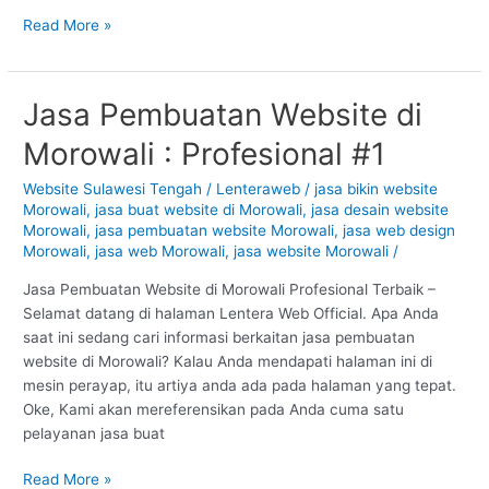
Read More »
Jasa Pembuatan Website di
Jasa
Pembuatan
Morowali : Profesional #1
Website
di
Website Sulawesi Tengah
/
Lenteraweb
/
jasa bikin website
Morowali
Morowali
,
jasa buat website di Morowali
,
jasa desain website
:
Morowali
,
jasa pembuatan website Morowali
,
jasa web design
Profesional
Morowali
,
jasa web Morowali
,
jasa website Morowali
/
#1
Jasa Pembuatan Website di Morowali Profesional Terbaik –
Selamat datang di halaman Lentera Web Official. Apa Anda
saat ini sedang cari informasi berkaitan jasa pembuatan
website di Morowali? Kalau Anda mendapati halaman ini di
mesin perayap, itu artiya anda ada pada halaman yang tepat.
Oke, Kami akan mereferensikan pada Anda cuma satu
pelayanan jasa buat
Read More »