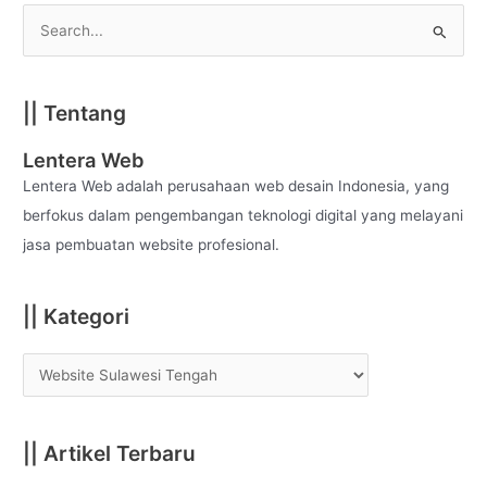
S
e
a
|| Tentang
r
c
Lentera Web
h
Lentera Web adalah perusahaan web desain Indonesia, yang
f
berfokus dalam pengembangan teknologi digital yang melayani
o
jasa pembuatan website profesional.
r
:
|| Kategori
|| Artikel Terbaru