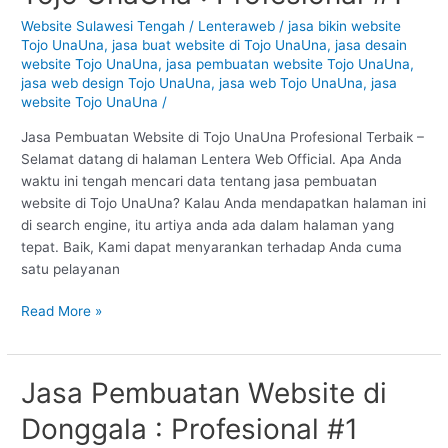
di
Website Sulawesi Tengah
/
Lenteraweb
/
jasa bikin website
Tojo
Tojo UnaUna
,
jasa buat website di Tojo UnaUna
,
jasa desain
UnaUna
website Tojo UnaUna
,
jasa pembuatan website Tojo UnaUna
,
:
jasa web design Tojo UnaUna
,
jasa web Tojo UnaUna
,
jasa
website Tojo UnaUna
/
Profesional
#1
Jasa Pembuatan Website di Tojo UnaUna Profesional Terbaik –
Selamat datang di halaman Lentera Web Official. Apa Anda
waktu ini tengah mencari data tentang jasa pembuatan
website di Tojo UnaUna? Kalau Anda mendapatkan halaman ini
di search engine, itu artiya anda ada dalam halaman yang
tepat. Baik, Kami dapat menyarankan terhadap Anda cuma
satu pelayanan
Read More »
Jasa Pembuatan Website di
Jasa
Pembuatan
Donggala : Profesional #1
Website