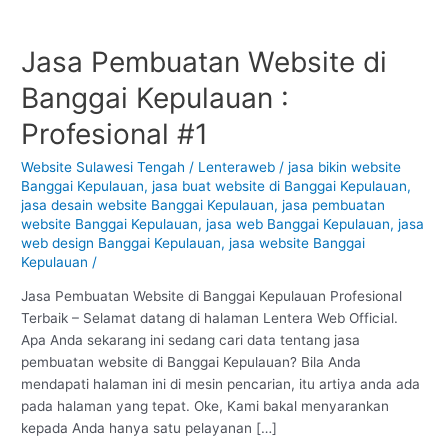
Jasa Pembuatan Website di
Jasa
Pembuatan
Banggai Kepulauan :
Website
di
Profesional #1
Banggai
Kepulauan
Website Sulawesi Tengah
/
Lenteraweb
/
jasa bikin website
Banggai Kepulauan
,
jasa buat website di Banggai Kepulauan
,
:
jasa desain website Banggai Kepulauan
,
jasa pembuatan
Profesional
website Banggai Kepulauan
,
jasa web Banggai Kepulauan
,
jasa
#1
web design Banggai Kepulauan
,
jasa website Banggai
Kepulauan
/
Jasa Pembuatan Website di Banggai Kepulauan Profesional
Terbaik – Selamat datang di halaman Lentera Web Official.
Apa Anda sekarang ini sedang cari data tentang jasa
pembuatan website di Banggai Kepulauan? Bila Anda
mendapati halaman ini di mesin pencarian, itu artiya anda ada
pada halaman yang tepat. Oke, Kami bakal menyarankan
kepada Anda hanya satu pelayanan […]