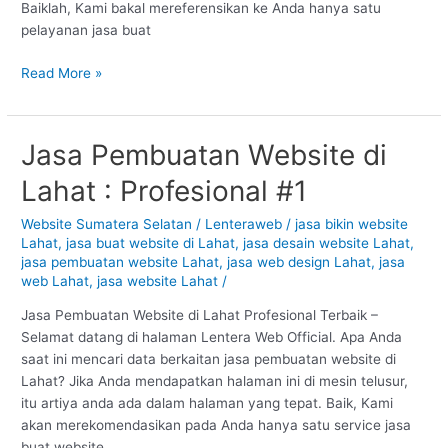
Baiklah, Kami bakal mereferensikan ke Anda hanya satu
pelayanan jasa buat
Read More »
Jasa Pembuatan Website di
Jasa
Pembuatan
Lahat : Profesional #1
Website
di
Website Sumatera Selatan
/
Lenteraweb
/
jasa bikin website
Lahat
Lahat
,
jasa buat website di Lahat
,
jasa desain website Lahat
,
:
jasa pembuatan website Lahat
,
jasa web design Lahat
,
jasa
Profesional
web Lahat
,
jasa website Lahat
/
#1
Jasa Pembuatan Website di Lahat Profesional Terbaik –
Selamat datang di halaman Lentera Web Official. Apa Anda
saat ini mencari data berkaitan jasa pembuatan website di
Lahat? Jika Anda mendapatkan halaman ini di mesin telusur,
itu artiya anda ada dalam halaman yang tepat. Baik, Kami
akan merekomendasikan pada Anda hanya satu service jasa
buat website