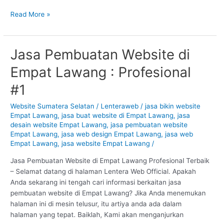
Read More »
Jasa Pembuatan Website di
Jasa
Pembuatan
Empat Lawang : Profesional
Website
di
#1
Empat
Lawang
Website Sumatera Selatan
/
Lenteraweb
/
jasa bikin website
Empat Lawang
,
jasa buat website di Empat Lawang
,
jasa
:
desain website Empat Lawang
,
jasa pembuatan website
Profesional
Empat Lawang
,
jasa web design Empat Lawang
,
jasa web
#1
Empat Lawang
,
jasa website Empat Lawang
/
Jasa Pembuatan Website di Empat Lawang Profesional Terbaik
– Selamat datang di halaman Lentera Web Official. Apakah
Anda sekarang ini tengah cari informasi berkaitan jasa
pembuatan website di Empat Lawang? Jika Anda menemukan
halaman ini di mesin telusur, itu artiya anda ada dalam
halaman yang tepat. Baiklah, Kami akan menganjurkan