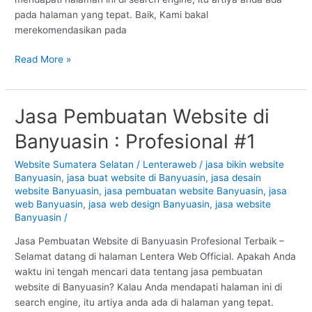
pada halaman yang tepat. Baik, Kami bakal
merekomendasikan pada
Read More »
Jasa Pembuatan Website di
Jasa
Pembuatan
Banyuasin : Profesional #1
Website
di
Website Sumatera Selatan
/
Lenteraweb
/
jasa bikin website
Banyuasin
Banyuasin
,
jasa buat website di Banyuasin
,
jasa desain
:
website Banyuasin
,
jasa pembuatan website Banyuasin
,
jasa
Profesional
web Banyuasin
,
jasa web design Banyuasin
,
jasa website
Banyuasin
/
#1
Jasa Pembuatan Website di Banyuasin Profesional Terbaik –
Selamat datang di halaman Lentera Web Official. Apakah Anda
waktu ini tengah mencari data tentang jasa pembuatan
website di Banyuasin? Kalau Anda mendapati halaman ini di
search engine, itu artiya anda ada di halaman yang tepat.