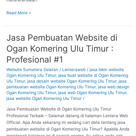
Read More »
Jasa Pembuatan Website di
Jasa
Pembuatan
Ogan Komering Ulu Timur :
Website
di
Profesional #1
Ogan
Komering
Website Sumatera Selatan
/
Lenteraweb
/
jasa bikin website
Ogan Komering Ulu Timur
,
jasa buat website di Ogan Komering
Ulu
Ulu Timur
,
jasa desain website Ogan Komering Ulu Timur
,
jasa
Timur
pembuatan website Ogan Komering Ulu Timur
,
jasa web design
:
Ogan Komering Ulu Timur
,
jasa web Ogan Komering Ulu Timur
,
Profesional
jasa website Ogan Komering Ulu Timur
/
#1
Jasa Pembuatan Website di Ogan Komering Ulu Timur
Profesional Terbaik – Selamat datang di halaman Lentera Web
Official. Apa Anda sekarang ini sedang cari data tentang jasa
pembuatan website di Ogan Komering Ulu Timur? Apabila Anda
mendapati halaman ini di search engine, itu artiya anda ada