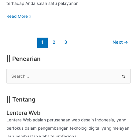
terhadap Anda salah satu pelayanan
Read More »
1
2
3
Next
→
|| Pencarian
S
e
a
|| Tentang
r
c
Lentera Web
h
Lentera Web adalah perusahaan web desain Indonesia, yang
f
berfokus dalam pengembangan teknologi digital yang melayani
o
jasa pembuatan website profesional.