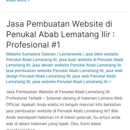
Jasa Pembuatan Website di
Jasa
Pembuatan
Penukal Abab Lematang Ilir :
Website
di
Profesional #1
Penukal
Abab
Website Sumatera Selatan
/
Lenteraweb
/
jasa bikin website
Penukal Abab Lematang Ilir
,
jasa buat website di Penukal Abab
Lematang
Lematang Ilir
,
jasa desain website Penukal Abab Lematang Ilir
,
Ilir
jasa pembuatan website Penukal Abab Lematang Ilir
,
jasa web
:
design Penukal Abab Lematang Ilir
,
jasa web Penukal Abab
Profesional
Lematang Ilir
,
jasa website Penukal Abab Lematang Ilir
/
#1
Jasa Pembuatan Website di Penukal Abab Lematang Ilir
Profesional Terbaik – Selamat datang di halaman Lentera Web
Official. Apakah Anda waktu ini tengah mencari info berkaitan
jasa pembuatan website di Penukal Abab Lematang Ilir? Bila
Anda mendapati halaman ini di mesin pelacak, itu artiya anda
ada di dalam halaman yang tepat. Oke, Kami bakal
mereferensikan