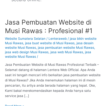
Jasa Pembuatan Website di
Jasa
Pembuatan
Musi Rawas : Profesional #1
Website
di
Website Sumatera Selatan
/
Lenteraweb
/
jasa bikin website
Musi
Musi Rawas
,
jasa buat website di Musi Rawas
,
jasa desain
Rawas
website Musi Rawas
,
jasa pembuatan website Musi Rawas
,
:
jasa web design Musi Rawas
,
jasa web Musi Rawas
,
jasa
website Musi Rawas
/
Profesional
#1
Jasa Pembuatan Website di Musi Rawas Profesional Terbaik –
Selamat datang di halaman Lentera Web Official. Apa Anda
saat ini tengah mencari info berkaitan jasa pembuatan website
di Musi Rawas? Jika Anda menemukan halaman ini di mesin
pencarian, itu artiya anda berada halaman yang tepat. Oke,
Kami bakal merekomendasikan kepada Anda hanya satu
service jasa […]
Read More »