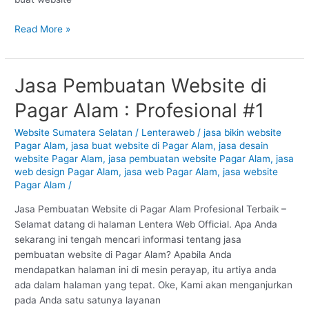
Read More »
Jasa Pembuatan Website di
Jasa
Pembuatan
Pagar Alam : Profesional #1
Website
di
Website Sumatera Selatan
/
Lenteraweb
/
jasa bikin website
Pagar
Pagar Alam
,
jasa buat website di Pagar Alam
,
jasa desain
Alam
website Pagar Alam
,
jasa pembuatan website Pagar Alam
,
jasa
:
web design Pagar Alam
,
jasa web Pagar Alam
,
jasa website
Pagar Alam
/
Profesional
#1
Jasa Pembuatan Website di Pagar Alam Profesional Terbaik –
Selamat datang di halaman Lentera Web Official. Apa Anda
sekarang ini tengah mencari informasi tentang jasa
pembuatan website di Pagar Alam? Apabila Anda
mendapatkan halaman ini di mesin perayap, itu artiya anda
ada dalam halaman yang tepat. Oke, Kami akan menganjurkan
pada Anda satu satunya layanan