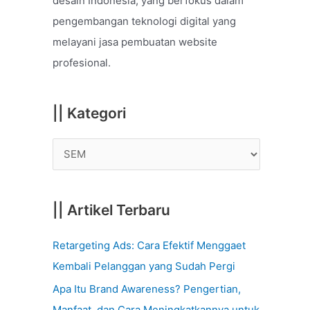
desain Indonesia, yang berfokus dalam
o
pengembangan teknologi digital yang
r
melayani jasa pembuatan website
:
profesional.
|| Kategori
|| Artikel Terbaru
Retargeting Ads: Cara Efektif Menggaet
Kembali Pelanggan yang Sudah Pergi
Apa Itu Brand Awareness? Pengertian,
Manfaat, dan Cara Meningkatkannya untuk