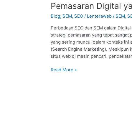
SEO
Pemasaran Digital ya
dan
SEM:
Blog
,
SEM
,
SEO
/
Lenteraweb
/
SEM
,
S
Memahami
Perbedaan SEO dan SEM dalam Digital M
Strategi
strategi pemasaran yang tepat sangat p
Pemasaran
yang sering muncul dalam konteks ini 
Digital
(Search Engine Marketing). Meskipun k
yang
situs web di mesin pencari, pendekata
Efektif
Read More »