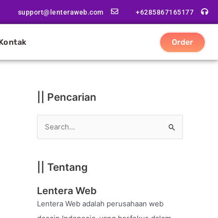
|
support@lenteraweb.com
+6285867165177
|
K
Kontak
Order
a
t
e
g
|| Pencarian
o
r
S
i
e
a
|| Tentang
r
c
Lentera Web
h
Lentera Web adalah perusahaan web
f