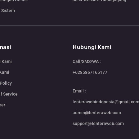
 Sistem
masi
Hubungi Kami
g Kami
Call/SMS/WA :
 Kami
+6285867165177
Policy
Email :
f Service
lenterawebindonesia@gmail.co
mer
admin@lenteraweb.com
support@lenteraweb.com