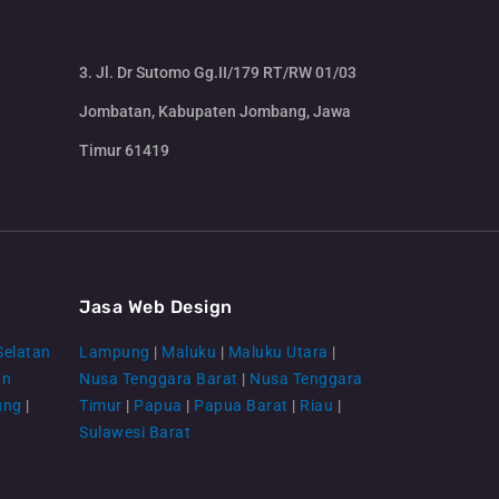
3. Jl. Dr Sutomo Gg.II/179 RT/RW 01/03
Jombatan, Kabupaten Jombang, Jawa
Timur 61419
CS Lenteraweb
Online
Jasa Web Design
Selatan
Lampung
|
Maluku
|
Maluku Utara
|
an
Nusa Tenggara Barat
|
Nusa Tenggara
ung
|
Timur
|
Papua
|
Papua Barat
|
Riau
|
Sulawesi Barat