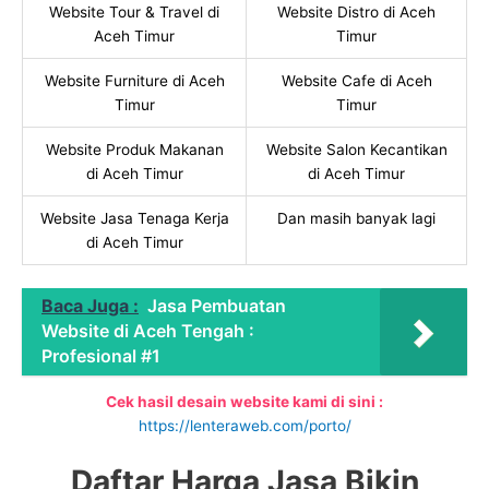
Website Tour & Travel di
Website Distro di Aceh
Aceh Timur
Timur
Website Furniture di Aceh
Website Cafe di Aceh
Timur
Timur
Website Produk Makanan
Website Salon Kecantikan
di Aceh Timur
di Aceh Timur
Website Jasa Tenaga Kerja
Dan masih banyak lagi
di Aceh Timur
Baca Juga :
Jasa Pembuatan
Website di Aceh Tengah :
Profesional #1
Cek hasil desain website kami di sini :
https://lenteraweb.com/porto/
Daftar Harga Jasa Bikin