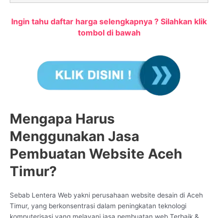
Ingin tahu daftar harga selengkapnya ? Silahkan klik
tombol di bawah
Mengapa Harus
Menggunakan Jasa
Pembuatan Website Aceh
Timur?
Sebab Lentera Web yakni perusahaan website desain di Aceh
Timur, yang berkonsentrasi dalam peningkatan teknologi
komputerisasi yang melayani jasa pembuatan web Terbaik &