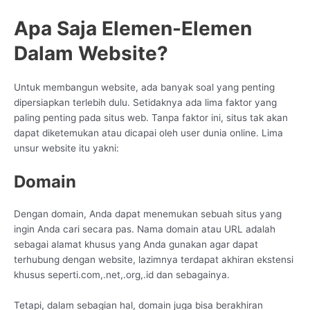
Apa Saja Elemen-Elemen
Dalam Website?
Untuk membangun website, ada banyak soal yang penting
dipersiapkan terlebih dulu. Setidaknya ada lima faktor yang
paling penting pada situs web. Tanpa faktor ini, situs tak akan
dapat diketemukan atau dicapai oleh user dunia online. Lima
unsur website itu yakni:
Domain
Dengan domain, Anda dapat menemukan sebuah situs yang
ingin Anda cari secara pas. Nama domain atau URL adalah
sebagai alamat khusus yang Anda gunakan agar dapat
terhubung dengan website, lazimnya terdapat akhiran ekstensi
khusus seperti.com,.net,.org,.id dan sebagainya.
Tetapi, dalam sebagian hal, domain juga bisa berakhiran