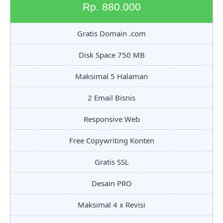
Rp. 880.000
Gratis Domain .com
Disk Space 750 MB
Maksimal 5 Halaman
2 Email Bisnis
Responsive Web
Free Copywriting Konten
Gratis SSL
Desain PRO
Maksimal 4 x Revisi