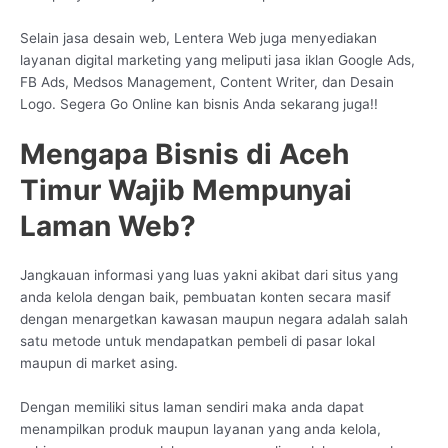
Selain jasa desain web, Lentera Web juga menyediakan
layanan digital marketing yang meliputi jasa iklan Google Ads,
FB Ads, Medsos Management, Content Writer, dan Desain
Logo. Segera Go Online kan bisnis Anda sekarang juga!!
Mengapa Bisnis di Aceh
Timur Wajib Mempunyai
Laman Web?
Jangkauan informasi yang luas yakni akibat dari situs yang
anda kelola dengan baik, pembuatan konten secara masif
dengan menargetkan kawasan maupun negara adalah salah
satu metode untuk mendapatkan pembeli di pasar lokal
maupun di market asing.
Dengan memiliki situs laman sendiri maka anda dapat
menampilkan produk maupun layanan yang anda kelola,