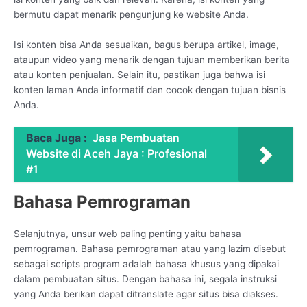
bermutu dapat menarik pengunjung ke website Anda.
Isi konten bisa Anda sesuaikan, bagus berupa artikel, image,
ataupun video yang menarik dengan tujuan memberikan berita
atau konten penjualan. Selain itu, pastikan juga bahwa isi
konten laman Anda informatif dan cocok dengan tujuan bisnis
Anda.
Baca Juga :
Jasa Pembuatan
Website di Aceh Jaya : Profesional
#1
Bahasa Pemrograman
Selanjutnya, unsur web paling penting yaitu bahasa
pemrograman. Bahasa pemrograman atau yang lazim disebut
sebagai scripts program adalah bahasa khusus yang dipakai
dalam pembuatan situs. Dengan bahasa ini, segala instruksi
yang Anda berikan dapat ditranslate agar situs bisa diakses.