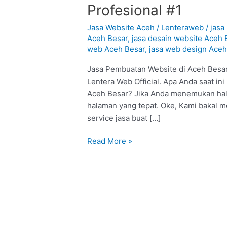
Pembuatan
Profesional #1
Website
di
Jasa Website Aceh
/
Lenteraweb
/
jasa
Aceh
Aceh Besar
,
jasa desain website Aceh 
web Aceh Besar
,
jasa web design Aceh
Besar
:
Jasa Pembuatan Website di Aceh Besar 
Profesional
Lentera Web Official. Apa Anda saat in
#1
Aceh Besar? Jika Anda menemukan halam
halaman yang tepat. Oke, Kami bakal 
service jasa buat […]
Read More »