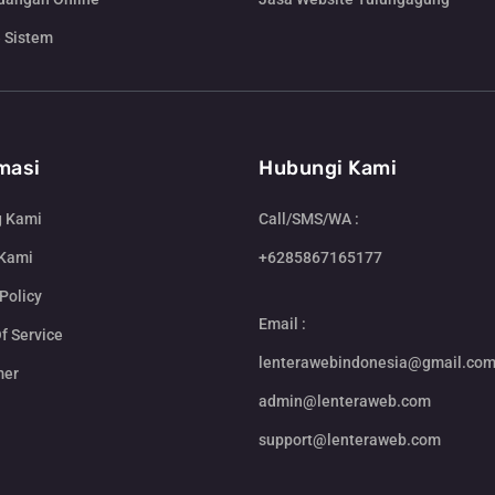
 Sistem
masi
Hubungi Kami
g Kami
Call/SMS/WA :
 Kami
+6285867165177
Policy
Email :
f Service
lenterawebindonesia@gmail.co
mer
admin@lenteraweb.com
support@lenteraweb.com