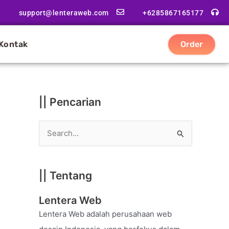
|
support@lenteraweb.com
+6285867165177
|
K
Kontak
Order
a
t
e
g
|| Pencarian
o
r
S
i
e
a
|| Tentang
r
c
Lentera Web
h
Lentera Web adalah perusahaan web
f