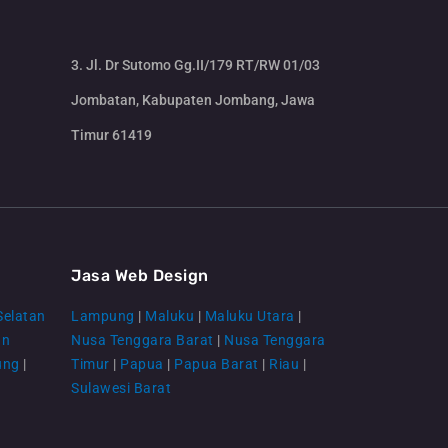
3. Jl. Dr Sutomo Gg.II/179 RT/RW 01/03
Jombatan, Kabupaten Jombang, Jawa
Timur 61419
CS Lenteraweb
Online
Jasa Web Design
Selatan
Lampung
|
Maluku
|
Maluku Utara
|
an
Nusa Tenggara Barat
|
Nusa Tenggara
ung
|
Timur
|
Papua
|
Papua Barat
|
Riau
|
Sulawesi Barat