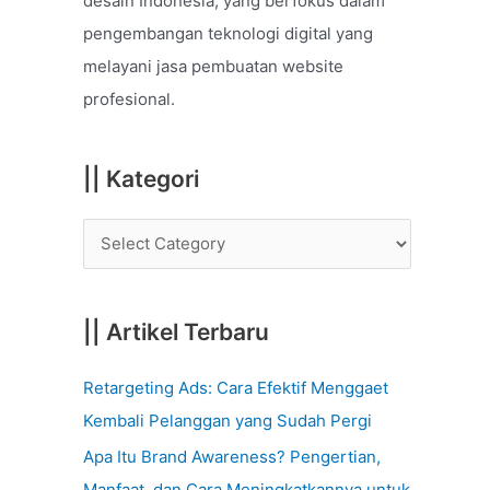
desain Indonesia, yang berfokus dalam
o
pengembangan teknologi digital yang
r
melayani jasa pembuatan website
:
profesional.
|| Kategori
|| Artikel Terbaru
Retargeting Ads: Cara Efektif Menggaet
Kembali Pelanggan yang Sudah Pergi
Apa Itu Brand Awareness? Pengertian,
Manfaat, dan Cara Meningkatkannya untuk