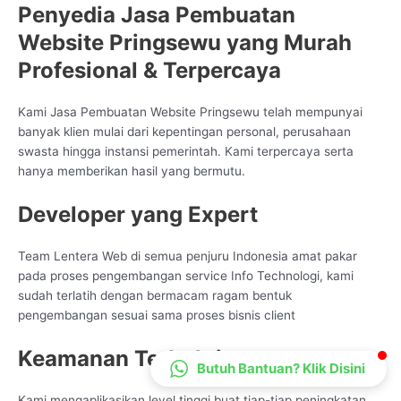
Penyedia Jasa Pembuatan
CS Lenteraweb
Website Pringsewu yang Murah
Online
Profesional & Terpercaya
Kami Jasa Pembuatan Website Pringsewu telah mempunyai
banyak klien mulai dari kepentingan personal, perusahaan
swasta hingga instansi pemerintah. Kami terpercaya serta
hanya memberikan hasil yang bermutu.
Developer yang Expert
Team Lentera Web di semua penjuru Indonesia amat pakar
pada proses pengembangan service Info Technologi, kami
sudah terlatih dengan bermacam ragam bentuk
pengembangan sesuai sama proses bisnis client
Keamanan Terbukti
Butuh Bantuan? Klik Disini
Kami mengaplikasikan level tinggi buat tiap-tiap peningkatan