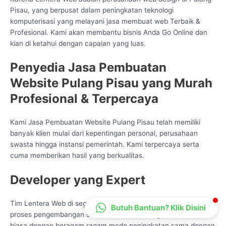
Pisau, yang berpusat dalam peningkatan teknologi
CS Lenteraweb
komputerisasi yang melayani jasa membuat web Terbaik &
Online
Profesional. Kami akan membantu bisnis Anda Go Online dan
kian di ketahui dengan capaian yang luas.
Penyedia Jasa Pembuatan
Website Pulang Pisau yang Murah
Profesional & Terpercaya
Kami Jasa Pembuatan Website Pulang Pisau telah memiliki
banyak klien mulai dari kepentingan personal, perusahaan
swasta hingga instansi pemerintah. Kami terpercaya serta
cuma memberikan hasil yang berkualitas.
Developer yang Expert
Tim Lentera Web di segala penjuru Indonesia amat ahli saat
Butuh Bantuan? Klik Disini
proses pengembangan service Info Technologi, kami sudah
biasa dengan beragam ragam mode peningkatan sama dengan