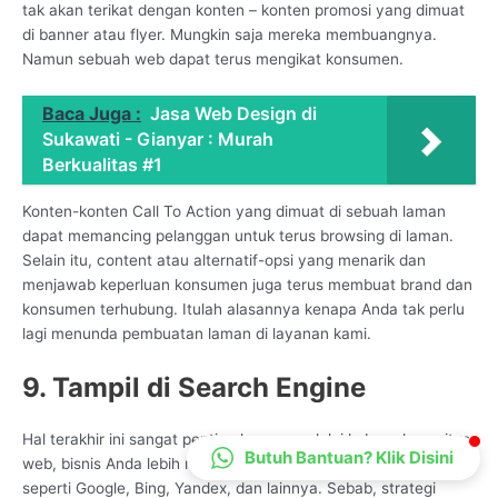
tak akan terikat dengan konten – konten promosi yang dimuat
CS Lenteraweb
di banner atau flyer. Mungkin saja mereka membuangnya.
Online
Namun sebuah web dapat terus mengikat konsumen.
Baca Juga :
Jasa Web Design di
Sukawati - Gianyar : Murah
Berkualitas #1
Konten-konten Call To Action yang dimuat di sebuah laman
dapat memancing pelanggan untuk terus browsing di laman.
Selain itu, content atau alternatif-opsi yang menarik dan
menjawab keperluan konsumen juga terus membuat brand dan
konsumen terhubung. Itulah alasannya kenapa Anda tak perlu
lagi menunda pembuatan laman di layanan kami.
9. Tampil di Search Engine
Hal terakhir ini sangat penting karena melalui keberadaan situs
Butuh Bantuan? Klik Disini
web, bisnis Anda lebih mudah ditemukan di mesin pencarian,
seperti Google, Bing, Yandex, dan lainnya. Sebab, strategi