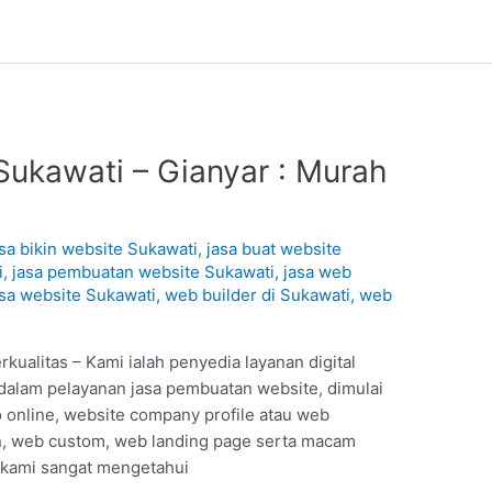
Sukawati – Gianyar : Murah
asa bikin website Sukawati
,
jasa buat website
i
,
jasa pembuatan website Sukawati
,
jasa web
asa website Sukawati
,
web builder di Sukawati
,
web
ualitas – Kami ialah penyedia layanan digital
dalam pelayanan jasa pembuatan website, dimulai
o online, website company profile atau web
, web custom, web landing page serta macam
h kami sangat mengetahui