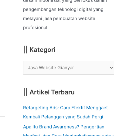
desain Indonesia, yang berfokus dalam
o
pengembangan teknologi digital yang
r
melayani jasa pembuatan website
:
profesional.
|| Kategori
|| Artikel Terbaru
Retargeting Ads: Cara Efektif Menggaet
Kembali Pelanggan yang Sudah Pergi
Apa Itu Brand Awareness? Pengertian,
Manfaat, dan Cara Meningkatkannya untuk