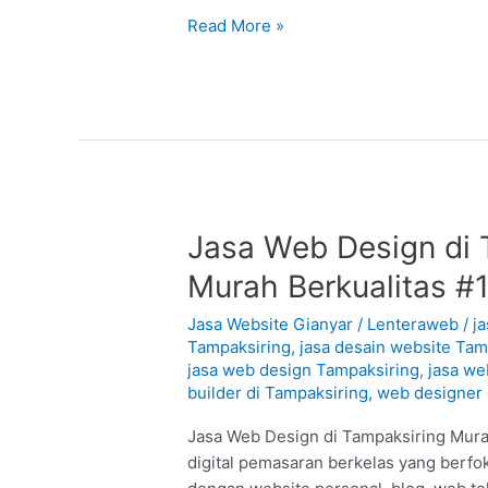
Read More »
Jasa
Jasa Web Design di T
Web
Murah Berkualitas #
Design
di
Jasa Website Gianyar
/
Lenteraweb
/
j
Tampaksiring
Tampaksiring
,
jasa desain website Tam
jasa web design Tampaksiring
,
jasa we
–
builder di Tampaksiring
,
web designer 
Gianyar
:
Jasa Web Design di Tampaksiring Mura
Murah
digital pemasaran berkelas yang berfo
Berkualitas