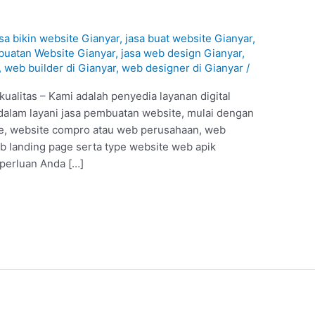
asa bikin website Gianyar
,
jasa buat website Gianyar
,
uatan Website Gianyar
,
jasa web design Gianyar
,
,
web builder di Gianyar
,
web designer di Gianyar
/
ualitas – Kami adalah penyedia layanan digital
dalam layani jasa pembuatan website, mulai dengan
ine, website compro atau web perusahaan, web
 landing page serta type website web apik
eperluan Anda […]