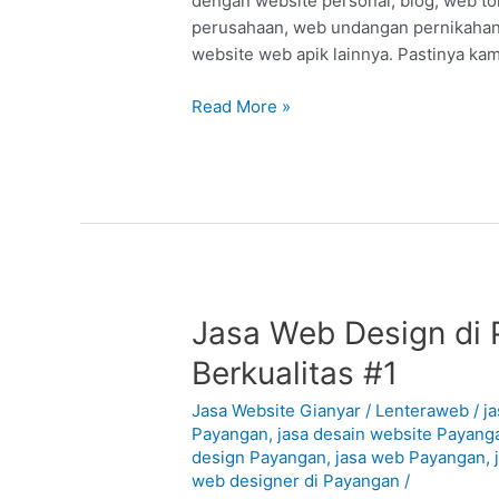
dengan website personal, blog, web to
#1
perusahaan, web undangan pernikahan
website web apik lainnya. Pastinya k
Read More »
Jasa
Jasa Web Design di 
Web
Berkualitas #1
Design
di
Jasa Website Gianyar
/
Lenteraweb
/
j
Payangan
Payangan
,
jasa desain website Payang
design Payangan
,
jasa web Payangan
,
–
web designer di Payangan
/
Gianyar