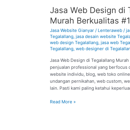
Jasa
Jasa Web Design di T
Web
Murah Berkualitas #
Design
di
Jasa Website Gianyar
/
Lenteraweb
/
j
Tegalallang
Tegalallang
,
jasa desain website Tegal
web design Tegalallang
,
jasa web Tega
–
Tegalallang
,
web designer di Tegalalla
Gianyar
:
Jasa Web Design di Tegalallang Murah B
Murah
penjualan professional yang berfocus d
Berkualitas
website individu, blog, web toko onli
#1
undangan pernikahan, web custom, web 
lain. Pasti kami paling ketahui keperlu
Read More »