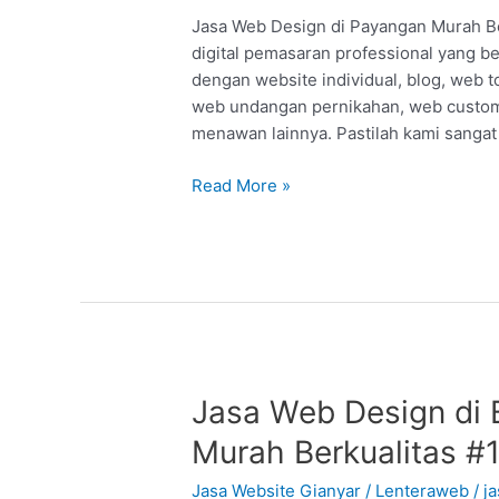
:
Jasa Web Design di Payangan Murah Be
Murah
digital pemasaran professional yang b
Berkualitas
dengan website individual, blog, web 
#1
web undangan pernikahan, web custom,
menawan lainnya. Pastilah kami sang
Read More »
Jasa
Jasa Web Design di B
Web
Murah Berkualitas #
Design
di
Jasa Website Gianyar
/
Lenteraweb
/
j