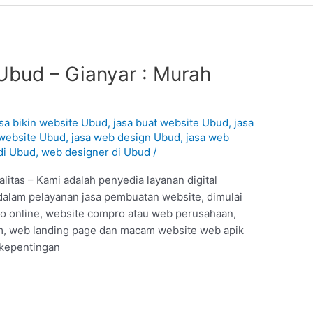
Ubud – Gianyar : Murah
asa bikin website Ubud
,
jasa buat website Ubud
,
jasa
website Ubud
,
jasa web design Ubud
,
jasa web
di Ubud
,
web designer di Ubud
/
itas – Kami adalah penyedia layanan digital
dalam pelayanan jasa pembuatan website, dimulai
ko online, website compro atau web perusahaan,
, web landing page dan macam website web apik
 kepentingan