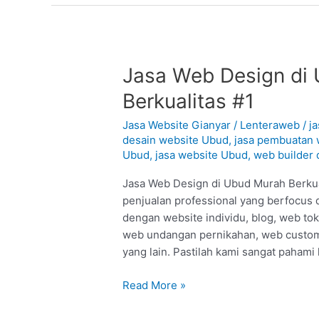
Jasa
Jasa Web Design di 
Web
Berkualitas #1
Design
di
Jasa Website Gianyar
/
Lenteraweb
/
j
Ubud
desain website Ubud
,
jasa pembuatan 
Ubud
,
jasa website Ubud
,
web builder 
–
Gianyar
Jasa Web Design di Ubud Murah Berkual
:
penjualan professional yang berfocus 
Murah
dengan website individu, blog, web to
Berkualitas
web undangan pernikahan, web custom
#1
yang lain. Pastilah kami sangat pahami
Read More »