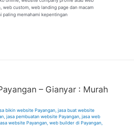
ko online, website company profile atau web
, web custom, web landing page dan macam
ami paling memahami kepentingan
Payangan – Gianyar : Murah
asa bikin website Payangan
,
jasa buat website
an
,
jasa pembuatan website Payangan
,
jasa web
jasa website Payangan
,
web builder di Payangan
,