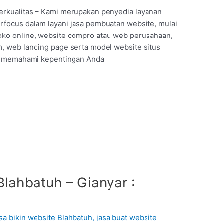
rkualitas – Kami merupakan penyedia layanan
erfocus dalam layani jasa pembuatan website, mulai
toko online, website compro atau web perusahaan,
 web landing page serta model website situs
at memahami kepentingan Anda
lahbatuh – Gianyar :
1
asa bikin website Blahbatuh
,
jasa buat website