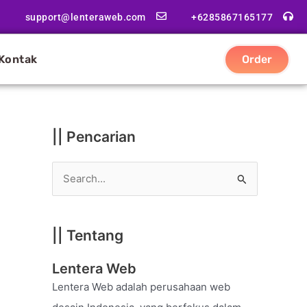
|
support@lenteraweb.com
+6285867165177
|
K
Kontak
Order
a
t
e
g
|| Pencarian
o
r
S
i
e
a
|| Tentang
r
c
Lentera Web
h
Lentera Web adalah perusahaan web
f