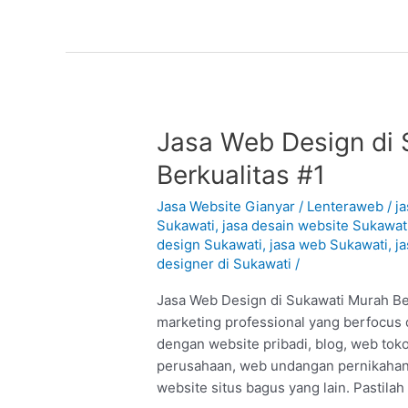
Jasa
Jasa Web Design di 
Web
Berkualitas #1
Design
di
Jasa Website Gianyar
/
Lenteraweb
/
j
Sukawati
Sukawati
,
jasa desain website Sukawat
design Sukawati
,
jasa web Sukawati
,
j
–
designer di Sukawati
/
Gianyar
:
Jasa Web Design di Sukawati Murah Berk
Murah
marketing professional yang berfocus 
Berkualitas
dengan website pribadi, blog, web tok
#1
perusahaan, web undangan pernikahan
website situs bagus yang lain. Pastila