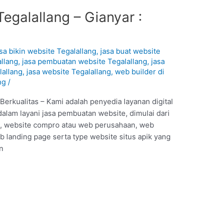
egalallang – Gianyar :
1
asa bikin website Tegalallang
,
jasa buat website
allang
,
jasa pembuatan website Tegalallang
,
jasa
lallang
,
jasa website Tegalallang
,
web builder di
ng
/
erkualitas – Kami adalah penyedia layanan digital
alam layani jasa pembuatan website, dimulai dari
ne, website compro atau web perusahaan, web
landing page serta type website situs apik yang
an