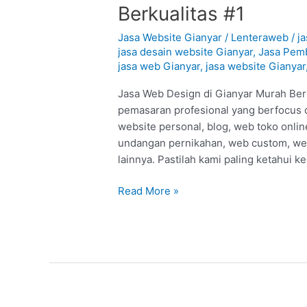
Web
Berkualitas #1
Design
di
Jasa Website Gianyar
/
Lenteraweb
/
j
Gianyar
jasa desain website Gianyar
,
Jasa Pemb
jasa web Gianyar
,
jasa website Gianyar
–
Gianyar
Jasa Web Design di Gianyar Murah Berk
:
pemasaran profesional yang berfocus 
Murah
website personal, blog, web toko onl
Berkualitas
undangan pernikahan, web custom, web
#1
lainnya. Pastilah kami paling ketahui k
Read More »