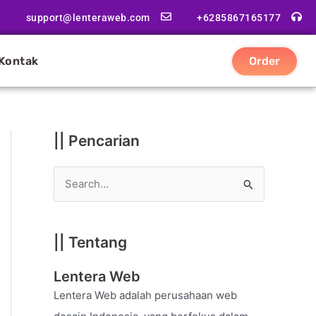
|
support@lenteraweb.com
+6285867165177
|
K
Kontak
Order
a
t
e
g
|| Pencarian
o
r
S
i
e
a
|| Tentang
r
c
Lentera Web
h
Lentera Web adalah perusahaan web
f