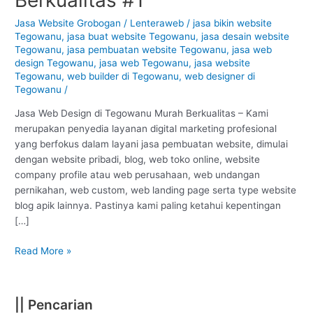
Tegowanu
–
Jasa Website Grobogan
/
Lenteraweb
/
jasa bikin website
Tegowanu
,
jasa buat website Tegowanu
,
jasa desain website
Grobogan
Tegowanu
,
jasa pembuatan website Tegowanu
,
jasa web
:
design Tegowanu
,
jasa web Tegowanu
,
jasa website
Murah
Tegowanu
,
web builder di Tegowanu
,
web designer di
Berkualitas
Tegowanu
/
#1
Jasa Web Design di Tegowanu Murah Berkualitas – Kami
merupakan penyedia layanan digital marketing profesional
yang berfokus dalam layani jasa pembuatan website, dimulai
dengan website pribadi, blog, web toko online, website
company profile atau web perusahaan, web undangan
pernikahan, web custom, web landing page serta type website
blog apik lainnya. Pastinya kami paling ketahui kepentingan
[…]
Read More »
|| Pencarian