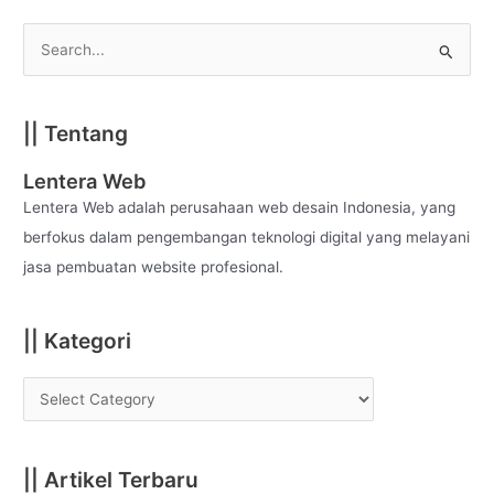
S
e
a
|| Tentang
r
c
Lentera Web
h
Lentera Web adalah perusahaan web desain Indonesia, yang
f
berfokus dalam pengembangan teknologi digital yang melayani
o
jasa pembuatan website profesional.
r
:
|| Kategori
|| Artikel Terbaru