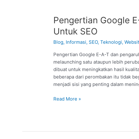
Pengertian
Pengertian Google 
Google
Untuk SEO
E-
A-
Blog
,
Informasi
,
SEO
,
Teknologi
,
Websi
T
Pengertian Google E-A-T dan pengaruh
dan
melaunching satu ataupun lebih peru
Pengaruhnya
dibuat untuk meningkatkan hasil kuali
Untuk
beberapa dari perombakan itu tidak beg
SEO
menjadi sisi yang penting dalam menin
Read More »