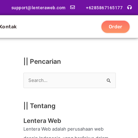
|
support@lenteraweb.com
+6285867165177
|
K
Kontak
Order
a
t
e
g
|| Pencarian
o
r
S
i
e
a
|| Tentang
r
c
Lentera Web
h
Lentera Web adalah perusahaan web
f