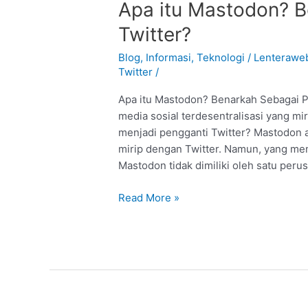
Apa
Apa itu Mastodon? B
itu
Twitter?
Mastodon?
Benarkah
Blog
,
Informasi
,
Teknologi
/
Lenteraw
Sebagai
Twitter
/
Pengganti
Apa itu Mastodon? Benarkah Sebagai P
Twitter?
media sosial terdesentralisasi yang m
menjadi pengganti Twitter? Mastodon a
mirip dengan Twitter. Namun, yang me
Mastodon tidak dimiliki oleh satu perus
Read More »