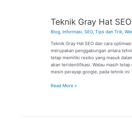
Teknik
Teknik Gray Hat SEO
Gray
Blog
,
Informasi
,
SEO
,
Tips dan Trik
,
Web
Hat
SEO
Teknik Gray Hat SEO dan cara optimas
dan
merupakan penggabungan antara tehnik 
Cara
tetap memiliki resiko yang masuk dal
Optimasinya
akan teridentifikasi. Walau masih teta
mesin perayap google, pada tehnik ini
Read More »