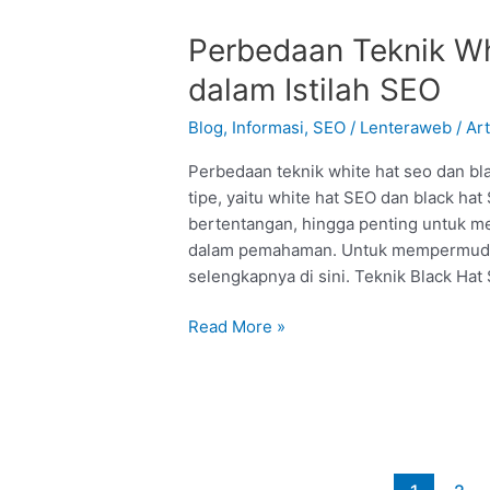
Perbedaan
Perbedaan Teknik Wh
Teknik
dalam Istilah SEO
White
Hat
Blog
,
Informasi
,
SEO
/
Lenteraweb
/
Art
dan
Perbedaan teknik white hat seo dan bla
Black
tipe, yaitu white hat SEO dan black hat
Hat
bertentangan, hingga penting untuk m
dalam
dalam pemahaman. Untuk mempermuda
Istilah
selengkapnya di sini. Teknik Black Hat
SEO
Read More »