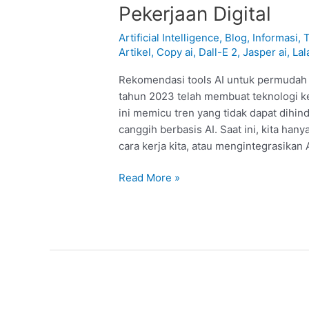
Tools
Pekerjaan Digital
AI
untuk
Artificial Intelligence
,
Blog
,
Informasi
,
T
Permudah
Artikel
,
Copy ai
,
Dall-E 2
,
Jasper ai
,
Lal
Pekerjaan
Rekomendasi tools AI untuk permudah 
Digital
tahun 2023 telah membuat teknologi ke
ini memicu tren yang tidak dapat dihi
canggih berbasis AI. Saat ini, kita han
cara kerja kita, atau mengintegrasikan 
Read More »