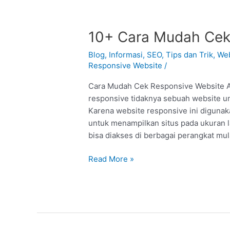
10+
10+ Cara Mudah Cek
Cara
Blog
,
Informasi
,
SEO
,
Tips dan Trik
,
Web
Mudah
Responsive Website
/
Cek
Responsive
Cara Mudah Cek Responsive Website A
Website
responsive tidaknya sebuah website un
Anda
Karena website responsive ini digunak
untuk menampilkan situs pada ukuran l
bisa diakses di berbagai perangkat mula
Read More »