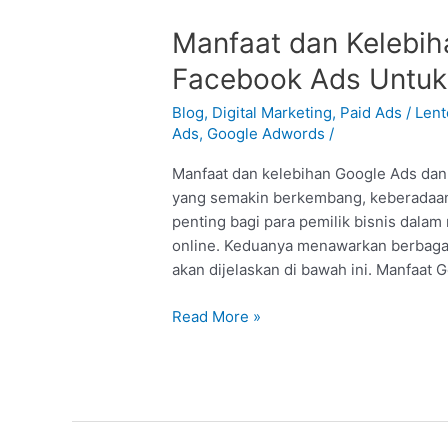
Manfaat
Manfaat dan Kelebih
dan
Facebook Ads Untuk 
Kelebihan
Google
Blog
,
Digital Marketing
,
Paid Ads
/
Len
Ads
Ads
,
Google Adwords
/
dan
Manfaat dan kelebihan Google Ads dan 
Facebook
yang semakin berkembang, keberadaan
Ads
penting bagi para pemilik bisnis dal
Untuk
online. Keduanya menawarkan berbagai 
Bisnis
akan dijelaskan di bawah ini. Manfaat 
Read More »