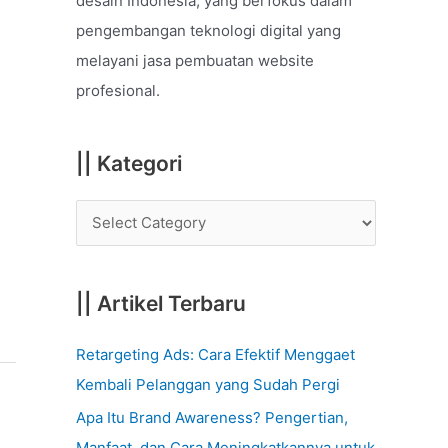
desain Indonesia, yang berfokus dalam
o
pengembangan teknologi digital yang
r
melayani jasa pembuatan website
:
profesional.
|| Kategori
|| Artikel Terbaru
Retargeting Ads: Cara Efektif Menggaet
Kembali Pelanggan yang Sudah Pergi
Apa Itu Brand Awareness? Pengertian,
Manfaat, dan Cara Meningkatkannya untuk