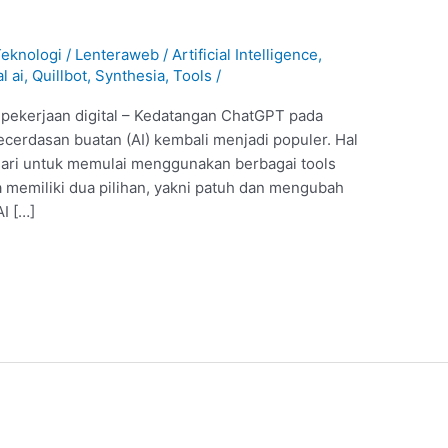
eknologi
/
Lenteraweb
/
Artificial Intelligence
,
al ai
,
Quillbot
,
Synthesia
,
Tools
/
pekerjaan digital – Kedatangan ChatGPT pada
cerdasan buatan (AI) kembali menjadi populer. Hal
ndari untuk memulai menggunakan berbagai tools
ya memiliki dua pilihan, yakni patuh dan mengubah
AI […]