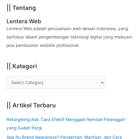
a
|| Tentang
r
c
Lentera Web
h
Lentera Web adalah perusahaan web desain Indonesia, yang
f
berfokus dalam pengembangan teknologi digital yang melayani
o
jasa pembuatan website profesional.
r
:
|| Kategori
|| Artikel Terbaru
Retargeting Ads: Cara Efektif Menggaet Kembali Pelanggan
yang Sudah Pergi
Apa Itu Brand Awareness? Pengertian, Manfaat, dan Cara