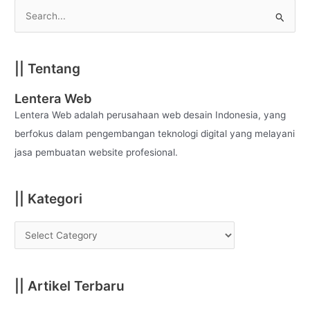
S
e
a
|| Tentang
r
c
Lentera Web
h
Lentera Web adalah perusahaan web desain Indonesia, yang
f
berfokus dalam pengembangan teknologi digital yang melayani
o
jasa pembuatan website profesional.
r
:
|| Kategori
|| Artikel Terbaru