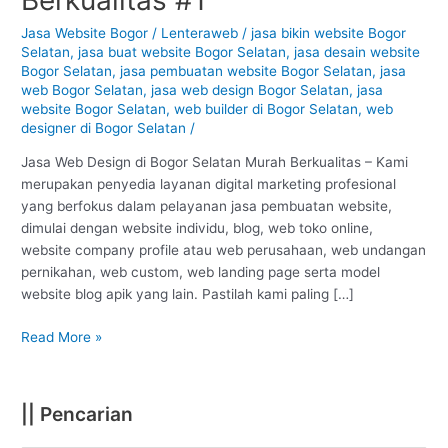
Bogor
Selatan
Jasa Website Bogor
/
Lenteraweb
/
jasa bikin website Bogor
Selatan
,
jasa buat website Bogor Selatan
,
jasa desain website
–
Bogor Selatan
,
jasa pembuatan website Bogor Selatan
,
jasa
Bogor
web Bogor Selatan
,
jasa web design Bogor Selatan
,
jasa
:
website Bogor Selatan
,
web builder di Bogor Selatan
,
web
Murah
designer di Bogor Selatan
/
Berkualitas
#1
Jasa Web Design di Bogor Selatan Murah Berkualitas – Kami
merupakan penyedia layanan digital marketing profesional
yang berfokus dalam pelayanan jasa pembuatan website,
dimulai dengan website individu, blog, web toko online,
website company profile atau web perusahaan, web undangan
pernikahan, web custom, web landing page serta model
website blog apik yang lain. Pastilah kami paling […]
Read More »
|| Pencarian