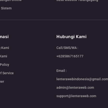
 Sistem
masi
Hubungi Kami
g Kami
Call/SMS/WA :
 Kami
+6285867165177
Policy
Email :
f Service
lenterawebindonesia@gmail.co
mer
admin@lenteraweb.com
support@lenteraweb.com