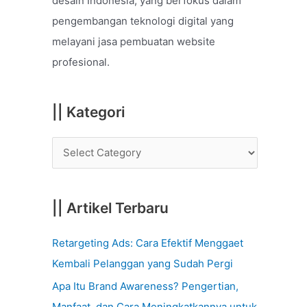
desain Indonesia, yang berfokus dalam
o
pengembangan teknologi digital yang
r
melayani jasa pembuatan website
:
profesional.
|| Kategori
|| Artikel Terbaru
Retargeting Ads: Cara Efektif Menggaet
Kembali Pelanggan yang Sudah Pergi
Apa Itu Brand Awareness? Pengertian,
Manfaat, dan Cara Meningkatkannya untuk