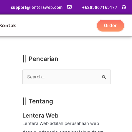
|
support@lenteraweb.com
+6285867165177
|
K
Kontak
Order
a
t
e
g
|| Pencarian
o
r
S
i
e
a
|| Tentang
r
c
Lentera Web
h
Lentera Web adalah perusahaan web
f