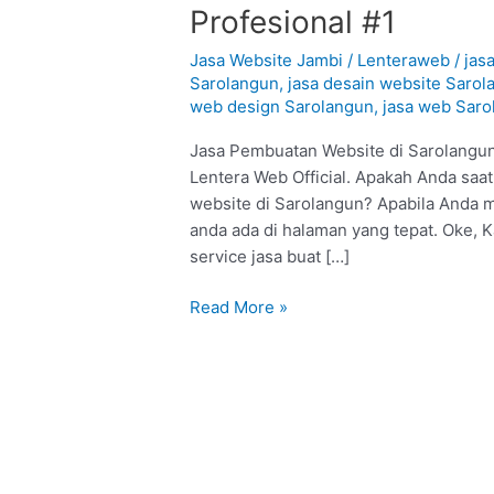
Pembuatan
Profesional #1
Website
di
Jasa Website Jambi
/
Lenteraweb
/
jas
Sarolangun
Sarolangun
,
jasa desain website Sarol
web design Sarolangun
,
jasa web Saro
:
Profesional
Jasa Pembuatan Website di Sarolangun 
#1
Lentera Web Official. Apakah Anda saat
website di Sarolangun? Apabila Anda me
anda ada di halaman yang tepat. Oke,
service jasa buat […]
Read More »