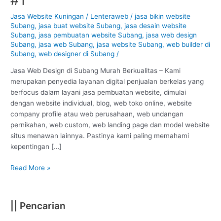
Subang
–
Jasa Website Kuningan
/
Lenteraweb
/
jasa bikin website
Subang
,
jasa buat website Subang
,
jasa desain website
Kuningan
Subang
,
jasa pembuatan website Subang
,
jasa web design
:
Subang
,
jasa web Subang
,
jasa website Subang
,
web builder di
Murah
Subang
,
web designer di Subang
/
Berkualitas
#1
Jasa Web Design di Subang Murah Berkualitas – Kami
merupakan penyedia layanan digital penjualan berkelas yang
berfocus dalam layani jasa pembuatan website, dimulai
dengan website individual, blog, web toko online, website
company profile atau web perusahaan, web undangan
pernikahan, web custom, web landing page dan model website
situs menawan lainnya. Pastinya kami paling memahami
kepentingan […]
Read More »
|| Pencarian