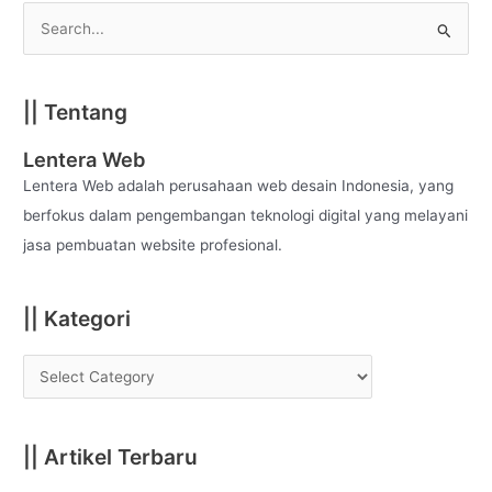
S
e
a
|| Tentang
r
c
Lentera Web
h
Lentera Web adalah perusahaan web desain Indonesia, yang
f
berfokus dalam pengembangan teknologi digital yang melayani
o
jasa pembuatan website profesional.
r
:
|| Kategori
|| Artikel Terbaru