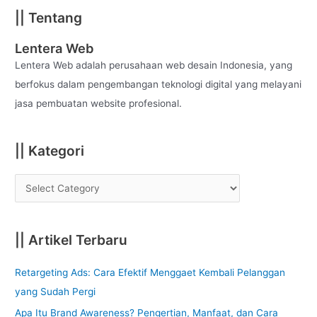
a
|| Tentang
r
c
Lentera Web
h
Lentera Web adalah perusahaan web desain Indonesia, yang
f
berfokus dalam pengembangan teknologi digital yang melayani
o
jasa pembuatan website profesional.
r
:
|| Kategori
|| Artikel Terbaru
Retargeting Ads: Cara Efektif Menggaet Kembali Pelanggan
yang Sudah Pergi
Apa Itu Brand Awareness? Pengertian, Manfaat, dan Cara