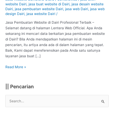
Dairi
website Dairi
,
jasa buat website di Dairi
,
jasa desain website
:
Dairi
,
jasa pembuatan website Dairi
,
jasa web Dairi
,
jasa web
Profesional
design Dairi
,
jasa website Dairi
/
#1
Jasa Pembuatan Website di Dairi Profesional Terbaik –
Selamat datang di halaman Lentera Web Official. Apa Anda
sekarang ini mencari data berkaitan jasa pembuatan website
di Dairi? Bila Anda mendapatkan halaman ini di mesin
pencarian, itu artiya anda ada di dalam halaman yang tepat.
Baik, Kami dapat mereferensikan pada Anda satu satunya
layanan jasa buat […]
Read More »
|| Pencarian
S
e