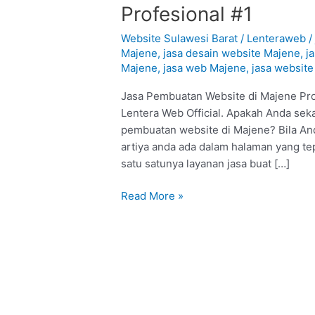
Pembuatan
Profesional #1
Website
di
Website Sulawesi Barat
/
Lenteraweb
Majene
Majene
,
jasa desain website Majene
,
j
Majene
,
jasa web Majene
,
jasa websit
:
Profesional
Jasa Pembuatan Website di Majene Pro
#1
Lentera Web Official. Apakah Anda seka
pembuatan website di Majene? Bila An
artiya anda ada dalam halaman yang t
satu satunya layanan jasa buat […]
Read More »