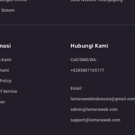
 Sistem
masi
Hubungi Kami
g Kami
Call/SMS/WA :
 Kami
+6285867165177
Policy
Email :
f Service
lenterawebindonesia@gmail.co
mer
admin@lenteraweb.com
support@lenteraweb.com