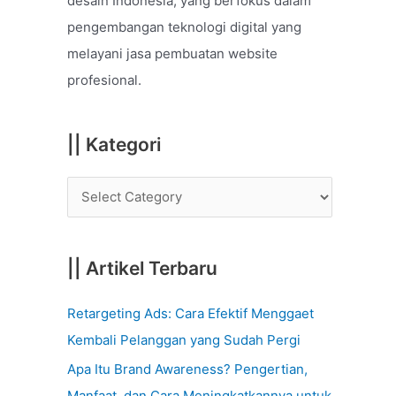
desain Indonesia, yang berfokus dalam
o
pengembangan teknologi digital yang
r
melayani jasa pembuatan website
:
profesional.
|| Kategori
|| Artikel Terbaru
Retargeting Ads: Cara Efektif Menggaet
Kembali Pelanggan yang Sudah Pergi
Apa Itu Brand Awareness? Pengertian,
Manfaat, dan Cara Meningkatkannya untuk