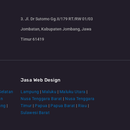
3. Jl. Dr Sutomo Gg.II/179 RT/RW 01/03
Jombatan, Kabupaten Jombang, Jawa
Timur 61419
CS Lenteraweb
Online
Jasa Web Design
Selatan
Lampung
|
Maluku
|
Maluku Utara
|
an
Nusa Tenggara Barat
|
Nusa Tenggara
ung
|
Timur
|
Papua
|
Papua Barat
|
Riau
|
Sulawesi Barat