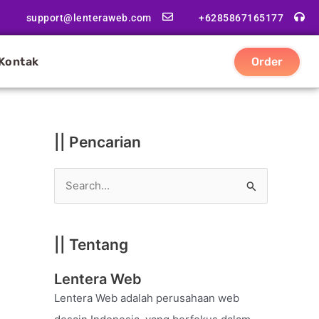
|
support@lenteraweb.com
+6285867165177
|
K
Kontak
Order
a
t
e
g
|| Pencarian
o
r
S
i
e
a
|| Tentang
r
c
Lentera Web
h
Lentera Web adalah perusahaan web
f