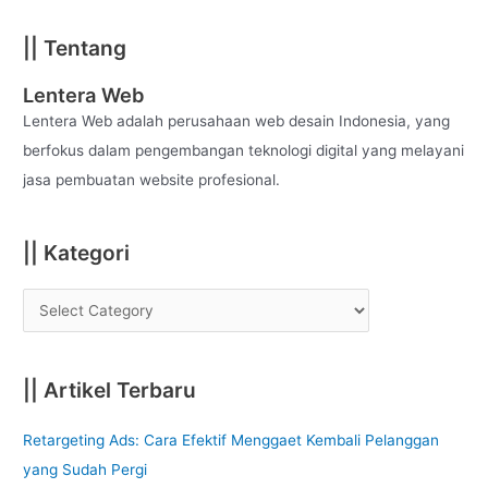
a
|| Tentang
r
c
Lentera Web
h
Lentera Web adalah perusahaan web desain Indonesia, yang
f
berfokus dalam pengembangan teknologi digital yang melayani
o
jasa pembuatan website profesional.
r
:
|| Kategori
|| Artikel Terbaru
Retargeting Ads: Cara Efektif Menggaet Kembali Pelanggan
yang Sudah Pergi