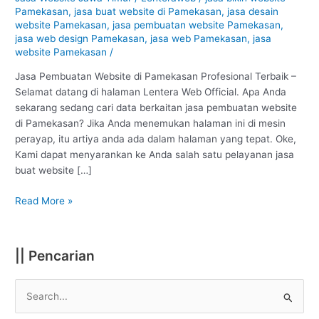
Pamekasan
Pamekasan
,
jasa buat website di Pamekasan
,
jasa desain
:
website Pamekasan
,
jasa pembuatan website Pamekasan
,
Profesional
jasa web design Pamekasan
,
jasa web Pamekasan
,
jasa
website Pamekasan
/
#1
Jasa Pembuatan Website di Pamekasan Profesional Terbaik –
Selamat datang di halaman Lentera Web Official. Apa Anda
sekarang sedang cari data berkaitan jasa pembuatan website
di Pamekasan? Jika Anda menemukan halaman ini di mesin
perayap, itu artiya anda ada dalam halaman yang tepat. Oke,
Kami dapat menyarankan ke Anda salah satu pelayanan jasa
buat website […]
Read More »
|| Pencarian
S
e