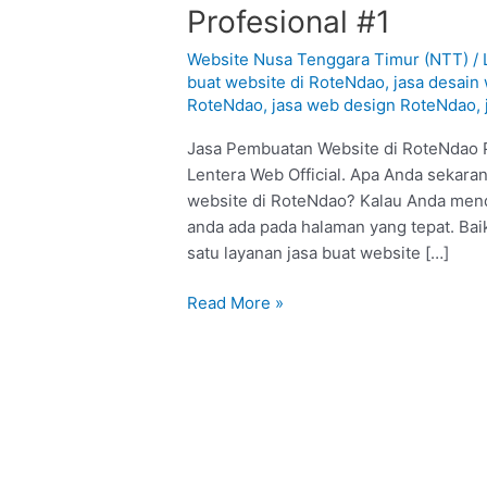
Pembuatan
Profesional #1
Website
di
Website Nusa Tenggara Timur (NTT)
/
RoteNdao
buat website di RoteNdao
,
jasa desain
RoteNdao
,
jasa web design RoteNdao
,
:
Profesional
Jasa Pembuatan Website di RoteNdao P
#1
Lentera Web Official. Apa Anda sekaran
website di RoteNdao? Kalau Anda mendap
anda ada pada halaman yang tepat. Ba
satu layanan jasa buat website […]
Read More »