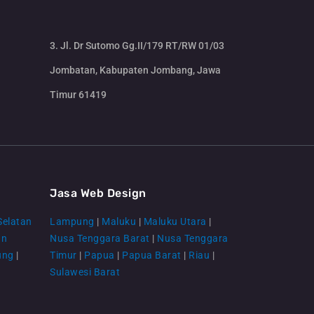
3. Jl. Dr Sutomo Gg.II/179 RT/RW 01/03
Jombatan, Kabupaten Jombang, Jawa
Timur 61419
CS Lenteraweb
Online
Jasa Web Design
Selatan
Lampung
|
Maluku
|
Maluku Utara
|
an
Nusa Tenggara Barat
|
Nusa Tenggara
ung
|
Timur
|
Papua
|
Papua Barat
|
Riau
|
Sulawesi Barat