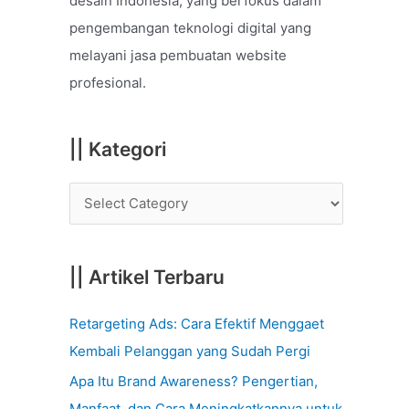
desain Indonesia, yang berfokus dalam
o
pengembangan teknologi digital yang
r
melayani jasa pembuatan website
:
profesional.
|| Kategori
|| Artikel Terbaru
Retargeting Ads: Cara Efektif Menggaet
Kembali Pelanggan yang Sudah Pergi
Apa Itu Brand Awareness? Pengertian,
Manfaat, dan Cara Meningkatkannya untuk