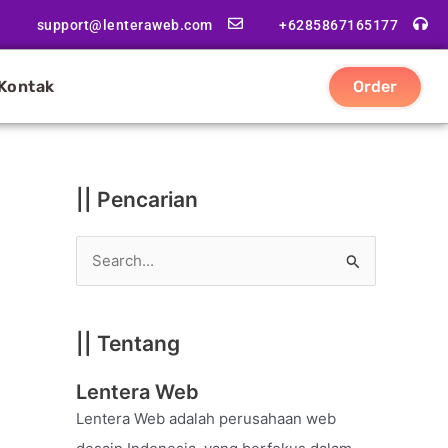
|
support@lenteraweb.com
+6285867165177
|
K
Kontak
Order
a
t
e
g
|| Pencarian
o
r
S
i
e
a
|| Tentang
r
c
Lentera Web
h
Lentera Web adalah perusahaan web
f