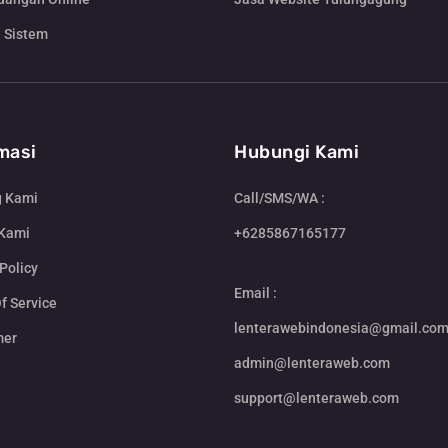
 Sistem
masi
Hubungi Kami
g Kami
Call/SMS/WA :
 Kami
+6285867165177
Policy
Email :
f Service
lenterawebindonesia@gmail.co
mer
admin@lenteraweb.com
support@lenteraweb.com