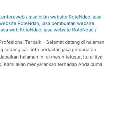
Lenteraweb
/
jasa bikin website RoteNdao
,
jasa
 website RoteNdao
,
jasa pembuatan website
jasa web RoteNdao
,
jasa website RoteNdao
/
rofesional Terbaik – Selamat datang di halaman
g sedang cari info berkaitan jasa pembuatan
atkan halaman ini di mesin telusur, itu artiya
ik, Kami akan menyarankan terhadap Anda cuma