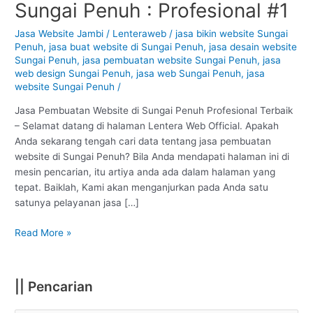
Sungai Penuh : Profesional #1
Website
di
Jasa Website Jambi
/
Lenteraweb
/
jasa bikin website Sungai
Sungai
Penuh
,
jasa buat website di Sungai Penuh
,
jasa desain website
Penuh
Sungai Penuh
,
jasa pembuatan website Sungai Penuh
,
jasa
:
web design Sungai Penuh
,
jasa web Sungai Penuh
,
jasa
website Sungai Penuh
/
Profesional
#1
Jasa Pembuatan Website di Sungai Penuh Profesional Terbaik
– Selamat datang di halaman Lentera Web Official. Apakah
Anda sekarang tengah cari data tentang jasa pembuatan
website di Sungai Penuh? Bila Anda mendapati halaman ini di
mesin pencarian, itu artiya anda ada dalam halaman yang
tepat. Baiklah, Kami akan menganjurkan pada Anda satu
satunya pelayanan jasa […]
Read More »
|| Pencarian