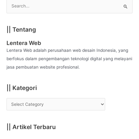
S
e
a
|| Tentang
r
c
Lentera Web
h
Lentera Web adalah perusahaan web desain Indonesia, yang
f
berfokus dalam pengembangan teknologi digital yang melayani
o
jasa pembuatan website profesional.
r
:
|| Kategori
|| Artikel Terbaru