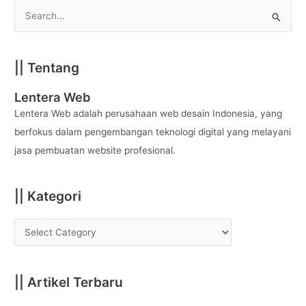
S
e
a
|| Tentang
r
c
Lentera Web
h
Lentera Web adalah perusahaan web desain Indonesia, yang
f
berfokus dalam pengembangan teknologi digital yang melayani
o
jasa pembuatan website profesional.
r
:
|| Kategori
|| Artikel Terbaru