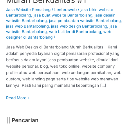
Bantarbolang
–
Jasa Website Pemalang
/
Lenteraweb
/
jasa bikin website
Bantarbolang
,
jasa buat website Bantarbolang
,
jasa desain
Pemalang
website Bantarbolang
,
jasa pembuatan website Bantarbolang
,
:
jasa web Bantarbolang
,
jasa web design Bantarbolang
,
jasa
Murah
website Bantarbolang
,
web builder di Bantarbolang
,
web
Berkualitas
designer di Bantarbolang
/
#1
Jasa Web Design di Bantarbolang Murah Berkualitas – Kami
adalah penyedia layanan digital pemasaran profesional yang
berfocus dalam layani jasa pembuatan website, dimulai dari
website personal, blog, web toko online, website company
profile atau web perusahaan, web undangan pernikahan, web
custom, web landing page serta tipe website web menawan
lainnya. Pasti kami paling memahami kepentingan […]
Read More »
|| Pencarian